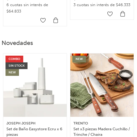
6 cuotas sin interés de
3 cuotas sin interés de $46.333
$64.833
Novedades
COMBO
NEW
SIN STOCK
NEW
JOSEPH JOSEPH
TRENTO
Set de Baño Easystore Ecru x 6
Set x3 piezas Madera Cuchillo /
piezas
Trinche / Chaira