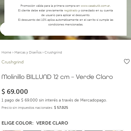
Promoción válida para la primera compra en
www.casabutik.com.ar
.
El cliente debe estar previamente
registrado
y conectado en su cuenta
de usuario para aplicar el descuento.
El descuento del 10% aplica automáticamente en el carrito si cumple las
condiciones mencionadas.
Ver video
Home
›
Marcas y Diseños
›
Crushgrind
Crushgrind
Molinillo BILLUND 12 cm – Verde Claro
$
69.000
1 pago de $ 69.000 sin interés a través de Mercadopago.
Precio sin impuestos nacionales:
$
57.025
ELIGE COLOR
VERDE CLARO