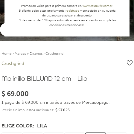
Promoción válida para la primera compra en
www.casabutik.com.ar
.
El cliente debe estar previamente
registrado
y conectado en su cuenta
de usuario para aplicar el descuento.
El descuento del 10% aplica automáticamente en el carrito si cumple las
condiciones mencionadas.
Ver video
Home
›
Marcas y Diseños
›
Crushgrind
Crushgrind
Molinillo BILLUND 12 cm – Lila
$
69.000
1 pago de $ 69.000 sin interés a través de Mercadopago.
Precio sin impuestos nacionales:
$
57.025
ELIGE COLOR
LILA