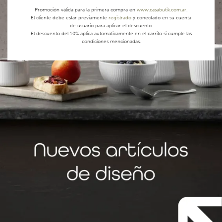
Promoción válida para la primera compra en
www.casabutik.com.ar
.
El cliente debe estar previamente
registrado
y conectado en su cuenta
de usuario para aplicar el descuento.
El descuento del 10% aplica automáticamente en el carrito si cumple las
condiciones mencionadas.