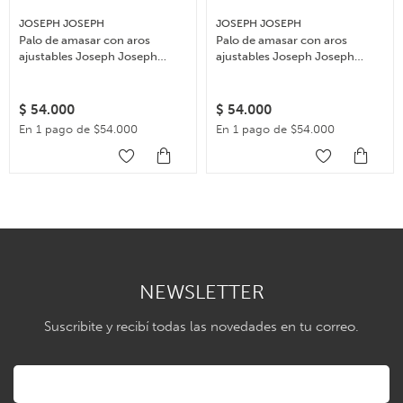
JOSEPH JOSEPH
JOSEPH JOSEPH
Palo de amasar con aros
Palo de amasar con aros
ajustables Joseph Joseph
ajustables Joseph Joseph
Rolling Pin – Multicolor
Rolling Pin – Celeste
$
54.000
$
54.000
En 1 pago de $54.000
En 1 pago de $54.000
NEWSLETTER
Suscribite y recibí todas las novedades en tu correo.