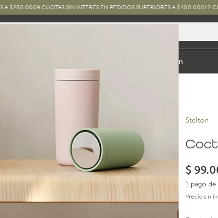
0
9 CUOTAS SIN INTERÉS EN PEDIDOS SUPERIORES A $400.000
12 CUOTAS SIN I
io y Baño
Exterior
Marcas y Diseños
Combos
Inspiración
Stelton
Cocte
$
99.0
1 pago de 
Precio sin 