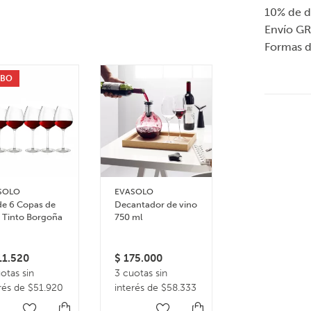
10% de d
Envío GR
Formas 
BO
SOLO
EVASOLO
STELTON
de 6 Copas de
Decantador de vino
Enfriador de V
 Tinto Borgoña
750 ml
Pilastro – Vidri
1.520
$
175.000
$
120.000
otas sin
3 cuotas sin
3 cuotas sin
rés de $51.920
interés de $58.333
interés de
$40.000