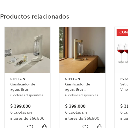
Productos relacionados
COM
STELTON
STELTON
EVA
Gasificador de
Gasificador de
Set 
agua: Brus
agua: Brus
Vino
Carbonator – Beige
Carbonator –
6 colores disponibles
6 colores disponibles
Dorado
$
399.000
$
399.000
$
31
6 cuotas sin
6 cuotas sin
6 cu
interés de $66.500
interés de $66.500
inte