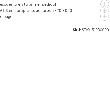
escuento en tu primer pedido!
ATIS en compras superiores a $200.000
de pago
SKU:
STAX-510B0000
STELTON
EVASOLO
ino
Botella Acero
Sacacorchos Liquid
o
Inoxidable Brus
Lounge
Carbonator 1,2
Litros
$
92.000
$
85.000
En 1 pago de
En 1 pago de
$92.000
$85.000