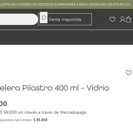
NTERÉS EN PEDIDOS SUPERIORES A $600.000
ENVÍO GRATIS EN COMPRAS SUPER
Venta mayorista
lera Pilastro 400 ml – Vidrio
00
$ 99.000 sin interés a través de Mercadopago.
impuestos nacionales:
$
81.818