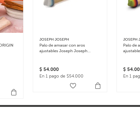
JOSEPH JOSEPH
JOSEPH 
 ORIGIN
Palo de amasar con aros
Palo de 
ajustables Joseph Joseph
ajustabl
Rolling Pin – Celeste
Rolling P
$
54.000
$
54.00
En 1 pago de $54.000
En 1 pa