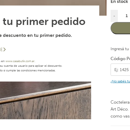
En stock
-
 tu primer pedido
 descuento en tu primer pedido.
Ingresá tu
SE
Código Po
a en
www.casabutik.com.ar
.
u cuenta de usuario para aplicar el descuento.
to si cumple las condiciones mencionadas.
¿No sabés t
Coctelera 
Art Déco.
como vaso