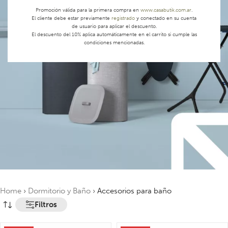
Promoción válida para la primera compra en
www.casabutik.com.ar
.
El cliente debe estar previamente
registrado
y conectado en su cuenta
de usuario para aplicar el descuento.
El descuento del 10% aplica automáticamente en el carrito si cumple las
condiciones mencionadas.
Home
›
Dormitorio y Baño
›
Accesorios para baño
Filtros