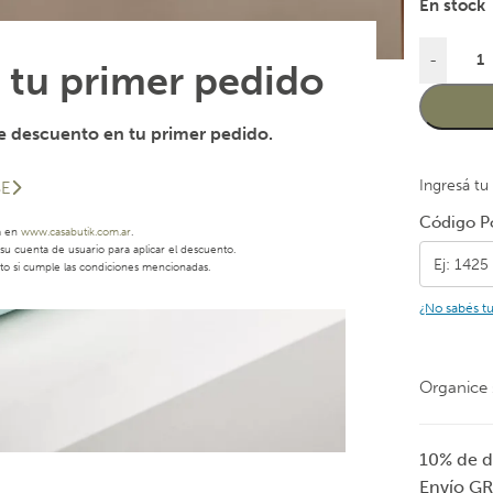
En stock
-
 tu primer pedido
 descuento en tu primer pedido.
Ingresá tu
SE
Código Po
a en
www.casabutik.com.ar
.
u cuenta de usuario para aplicar el descuento.
to si cumple las condiciones mencionadas.
¿No sabés t
Organice 
10% de d
Envío GR