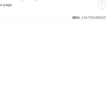
de pago
SKU:
JJA70504B603
H
JOSEPH JOSEPH
JOSEPH JOSEPH
de
Dispenser de jabón
Dispenser de jabón
e
líquido Slim 350 ml
líquido Slim 350 ml
ibles
2 colores disponibles
2 colores disponibles
$
35.000
$
35.000
En 1 pago de
En 1 pago de
$35.000
$35.000