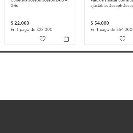
Cubetera Joseph Joseph Duo –
Palo de amasar con aro
Gris
ajustables Joseph Jose
Rolling Pin – Celeste
$
22.000
$
54.000
En 1 pago de $22.000
En 1 pago de $54.000