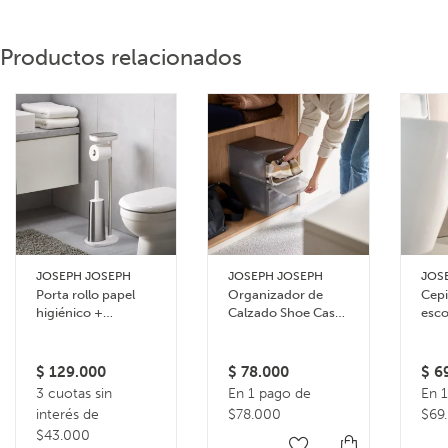
Productos relacionados
JOSEPH JOSEPH
JOSEPH JOSEPH
JOS
Porta rollo papel
Organizador de
Cepi
higiénico +
Calzado Shoe Case
esco
escobilla EasyStore
Gris Set 2 Unidades
sopo
$
129.000
$
78.000
$
69
3 cuotas sin
En 1 pago de
En 
interés de
$78.000
$69
$43.000