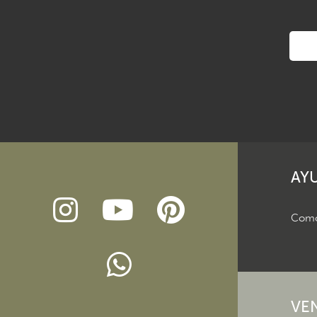
AY
Como
VE