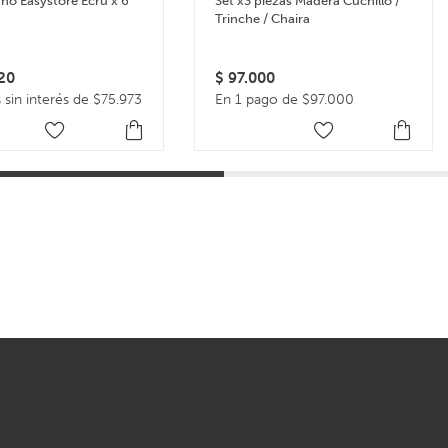
año Easystore Ecru x 6
Set x3 piezas Madera Cuchillo /
Trinche / Chaira
20
$
97.000
 sin interés de $75.973
En 1 pago de $97.000