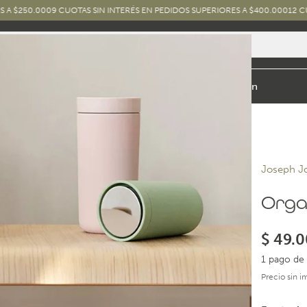
000
9 CUOTAS SIN INTERÉS EN PEDIDOS SUPERIORES A $400.000
12 CUOTAS SIN
io y Baño
Exterior
Marcas y Diseños
Combos
Inspiración
Joseph J
Orga
$
49.0
1 pago de 
Precio sin 