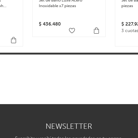
s
Set de Baño Luxe Acero
Set de B
ph
Inoxidable x7 piezas
piezas
$
436.480
$
227.9
3 cuotas
NEWSLETTER