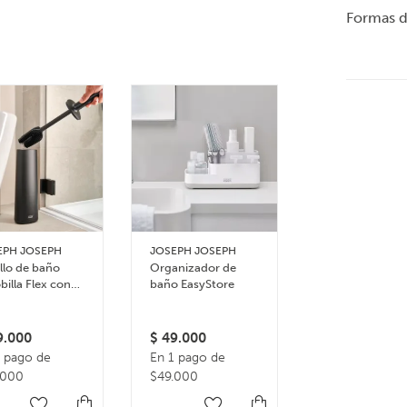
Formas 
EPH JOSEPH
JOSEPH JOSEPH
JOSEPH JOSEP
llo de baño
Organizador de
Porta cepillos 
billa Flex con
baño EasyStore
dientes Grand
rte
EasyStore
3 colores dispon
.000
$
49.000
$
44.000
1 pago de
En 1 pago de
En 1 pago de
.000
$49.000
$44.000