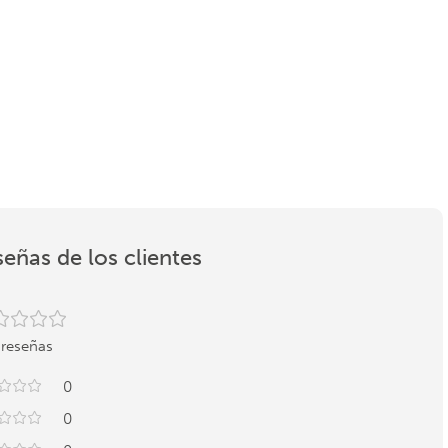
EasyStore – Celeste
ibles
2 colores disponibles
2 colores disponibles
$
39.000
$
35.000
En 1 pago de
En 1 pago de
$39.000
$35.000
eñas de los clientes
 reseñas
0
0