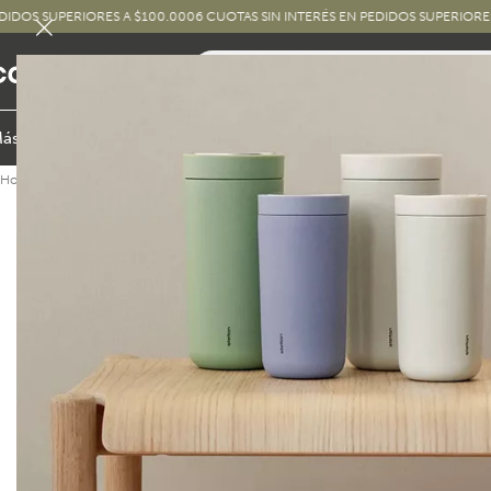
ERIORES A $100.000
6 CUOTAS SIN INTERÉS EN PEDIDOS SUPERIORES A $250.0
ás Vendidos
Novedades
Hogar y Cocina
Living Comedor
Dormitor
Home
›
Dormitorio y Baño
›
Accesorios para baño