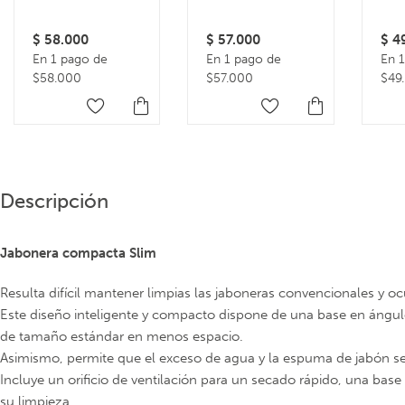
inoxidable 300 ml
Accesorios
EasyStore
$
58.000
$
57.000
$
49
En 1 pago de
En 1 pago de
En 
$58.000
$57.000
$49
Descripción
Jabonera compacta
Slim
Resulta difícil mantener limpias las jaboneras convencionales y 
Este diseño inteligente y compacto dispone de una base en ángulo,
de tamaño estándar en menos espacio.
Asimismo, permite que el exceso de agua y la espuma de jabón se 
Incluye un orificio de ventilación para un secado rápido, una base
su limpieza.