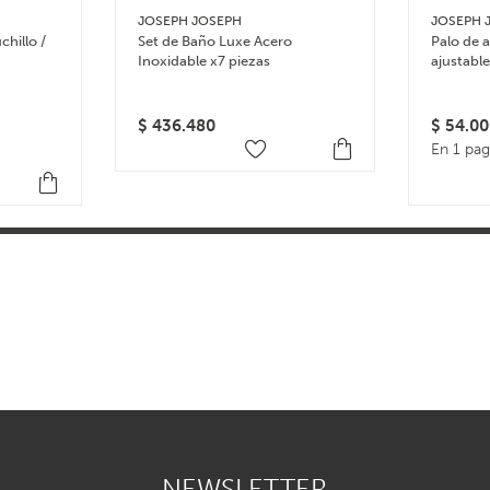
JOSEPH JOSEPH
JOSEPH 
chillo /
Set de Baño Luxe Acero
Palo de 
Inoxidable x7 piezas
ajustabl
Rolling P
$
436.480
$
54.00
En 1 pa
NEWSLETTER