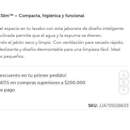
 Slim™ – Compacta, higiénica y funcional
el espacio en tu lavabo con esta jabonera de diseño inteligente.
nclinada permite que el agua y la espuma se drenen,
do el jabón seco y limpio. Con ventilación para secado rápido,
deslizante y diseño desmontable para una limpieza fácil. Ideal
os pequeños.
escuento en tu primer pedido!
ATIS en compras superiores a $200.000
de pago
SKU:
JJA70502B603
H
JOSEPH JOSEPH
JOSEPH JOSEPH
e
Porta cepillo de
Portacepillo de 6
ore
dientes EasyStore
secciones