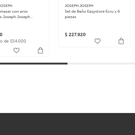
JOSEPH
JOSEPH JOSEPH
amasar con aros
Set de Baño Easystore Ecru x 6
es Joseph Joseph
piezas
in – Multicolor
0
$
227.920
go de $54.000