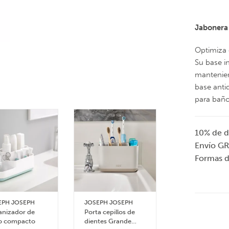
Jabonera
Optimiza 
Su base i
mantenien
base anti
para bañ
10% de d
Envío GR
Formas 
EPH JOSEPH
JOSEPH JOSEPH
JOSEPH JOSEP
nizador de
Porta cepillos de
Porta cepillo d
o compacto
dientes Grande
dientes EasySt