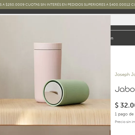
00
9 CUOTAS SIN INTERÉS EN PEDIDOS SUPERIORES A $400.000
12 CUOTAS SIN 
io y Baño
Exterior
Marcas y Diseños
Combos
Inspiración
Joseph J
Jabo
$
32.0
1 pago de 
Precio sin 