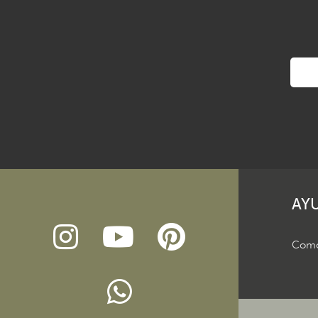
AY
Como