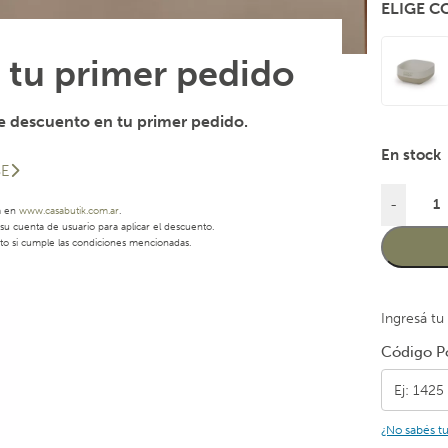
ELIGE 
 tu primer pedido
 descuento en tu primer pedido.
En stock
SE
-
a en
www.casabutik.com.ar
.
u cuenta de usuario para aplicar el descuento.
to si cumple las condiciones mencionadas.
Ingresá tu
Código Po
¿No sabés t