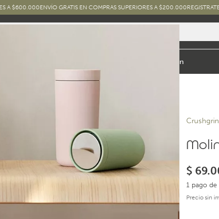
00
ENVÍO GRATIS EN COMPRAS SUPERIORES A $200.000
REGISTRATE Y RECIBÍ 
io y Baño
Exterior
Marcas y Diseños
Combos
Inspiración
Crushgri
Molin
$
69.0
1 pago de 
Precio sin 