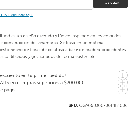
Calcular
u CP? Consultalo aquí
illund es un diseño divertido y lúdico inspirado en los coloridos
e construcción de Dinamarca. Se basa en un material
sto hecho de fibras de celulosa a base de madera procedentes
s certificados y gestionados de forma sostenible.
escuento en tu primer pedido!
EVASOLO
JOSEPH JOSEPH
ATIS en compras superiores a $200.000
Copa de vino tinto
Cubiertero
de pago
Syrah 400 ml
organizador grande
DrawerStore – Gris
ibles
SKU:
CGA060300-0014B1006
$
59.000
$
48.000
En 1 pago de
En 1 pago de
$59.000
$48.000