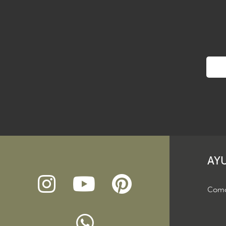
AY
Como