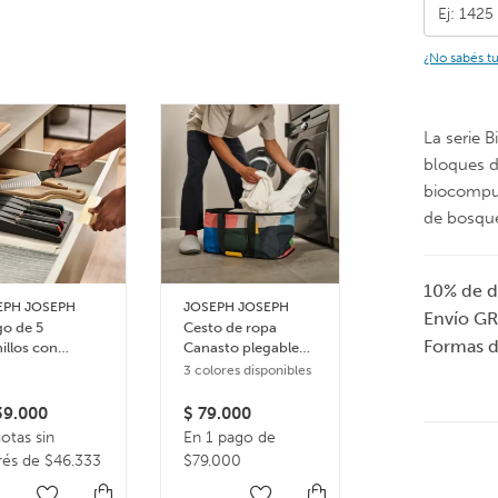
¿No sabés t
La serie B
bloques d
biocompue
de bosque
10% de d
EPH JOSEPH
JOSEPH JOSEPH
EVASOLO
Envío GR
o de 5
Cesto de ropa
Posafuente
Formas 
illos con
Canasto plegable
magnético
eja de
35 litros Hold-All –
3 colores disponibles
4 colores dispon
acenamiento
Multicolor
 cajón Elevate
9.000
$
79.000
$
68.000
otas sin
En 1 pago de
En 1 pago de
rés de $46.333
$79.000
$68.000