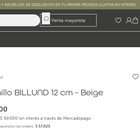
10% DE DESCUENTO EN TU PRIMER PEDIDO
3 CUOTAS SIN INTERÉS EN PEDIDOS 
Venta mayorista
nd
illo BILLUND 12 cm – Beige
00
$ 69.000 sin interés a través de Mercadopago.
impuestos nacionales:
$
57.025