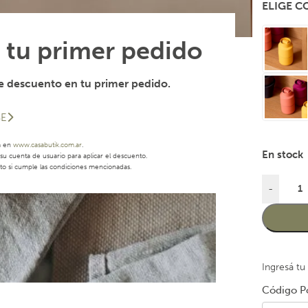
ELIGE 
 tu primer pedido
 descuento en tu primer pedido.
SE
a en
www.casabutik.com.ar
.
En stock
u cuenta de usuario para aplicar el descuento.
to si cumple las condiciones mencionadas.
-
Ingresá tu
Código Po