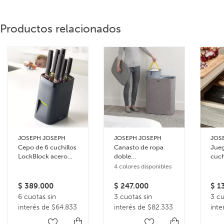
Productos relacionados
JOSEPH JOSEPH
JOSEPH JOSEPH
JOS
Cepo de 6 cuchillos
Canasto de ropa
Jueg
LockBlock acero
doble
cuch
inoxidable
compartimiento 90
band
4 colores disponibles
litros Tota
alm
para
$
389.000
$
247.000
$
13
6 cuotas sin
3 cuotas sin
3 cu
interés de $64.833
interés de $82.333
inte