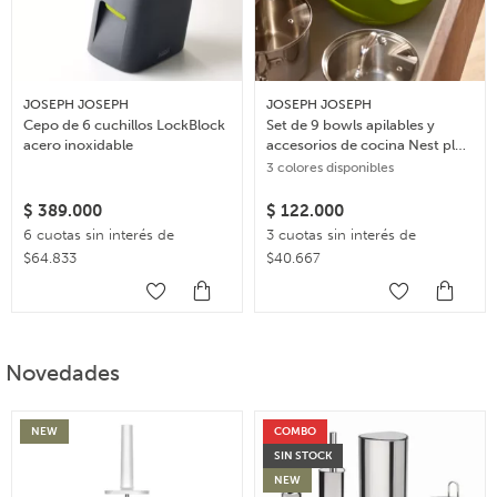
JOSEPH JOSEPH
JOSEPH JOSEPH
Cepo de 6 cuchillos LockBlock
Set de 9 bowls apilables y
acero inoxidable
accesorios de cocina Nest plus
– Multicolor
3 colores disponibles
$
389.000
$
122.000
6 cuotas sin interés de
3 cuotas sin interés de
$64.833
$40.667
Novedades
NEW
COMBO
SIN STOCK
NEW