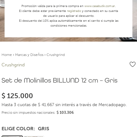
Promoción válida para la primera compra en
www.casabutik.com.ar
.
El cliente debe estar previamente
registrado
y conectado en su cuenta
de usuario para aplicar el descuento.
El descuento del 10% aplica automáticamente en el carrito si cumple las
condiciones mencionadas.
Home
›
Marcas y Diseños
›
Crushgrind
Crushgrind
Set de Molinillos BILLUND 12 cm – Gris
$
125.000
Hasta 3 cuotas de $ 41.667 sin interés a través de Mercadopago.
Precio sin impuestos nacionales:
$
103.306
ELIGE COLOR
GRIS