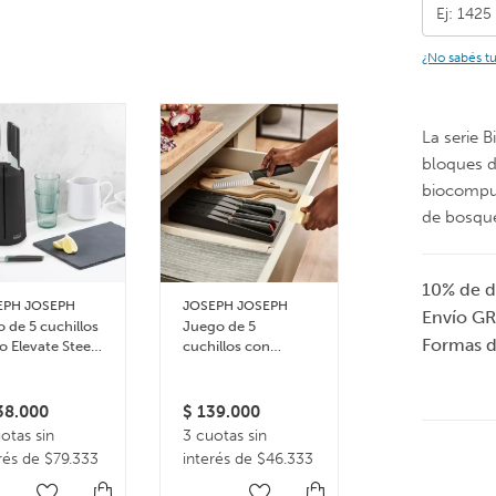
¿No sabés t
La serie B
bloques d
biocompue
de bosque
10% de d
Organizador
EPH JOSEPH
JOSEPH JOSEPH
nórdico para
Envío GR
 de 5 cuchillos
Juego de 5
condimentos
Formas 
o Elevate Steel
cuchillos con
Caddy
usel
bandeja de
$
115.000
almacenamiento
3 cuotas sin
para cajón Elevate
8.000
$
139.000
interés de $3
otas sin
3 cuotas sin
rés de $79.333
interés de $46.333