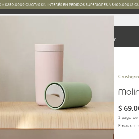
0
9 CUOTAS SIN INTERÉS EN PEDIDOS SUPERIORES A $400.000
12 CUOTAS SIN I
io y Baño
Exterior
Marcas y Diseños
Combos
Inspiración
Crushgri
Molin
$
69.0
1 pago de 
Precio sin 