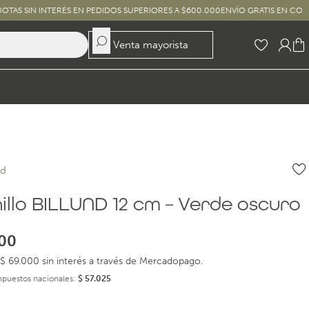
NTERÉS EN PEDIDOS SUPERIORES A $600.000
ENVÍO GRATIS EN COMPRAS SUPER
Venta mayorista
nd
illo BILLUND 12 cm – Verde oscuro
00
$ 69.000 sin interés a través de Mercadopago.
impuestos nacionales:
$
57.025