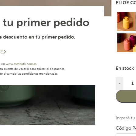
ELIGE 
 tu primer pedido
 descuento en tu primer pedido.
SE
a en
www.casabutik.com.ar
.
En stock
u cuenta de usuario para aplicar el descuento.
to si cumple las condiciones mencionadas.
-
Ingresá tu
Código Po