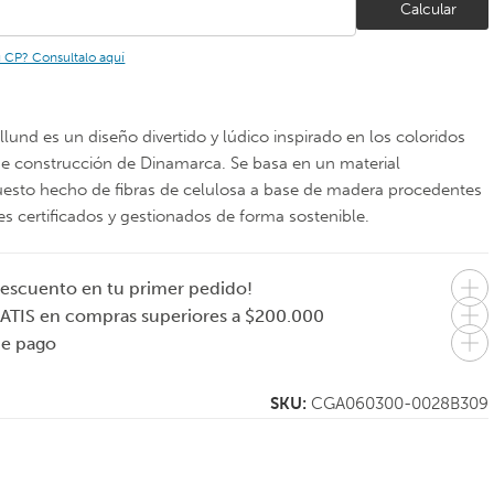
Calcular
u CP? Consultalo aquí
illund es un diseño divertido y lúdico inspirado en los coloridos
e construcción de Dinamarca. Se basa en un material
sto hecho de fibras de celulosa a base de madera procedentes
s certificados y gestionados de forma sostenible.
escuento en tu primer pedido!
JOSEPH JOSEPH
EVASOLO
ATIS en compras superiores a $200.000
Cesto de ropa
Servilletero nórdico
de pago
Canasto plegable
bambú
35 litros Hold-All –
3 colores disponibles
Multicolor
SKU:
CGA060300-0028B309
$
79.000
$
77.000
8.333
En 1 pago de
En 1 pago de
$79.000
$77.000