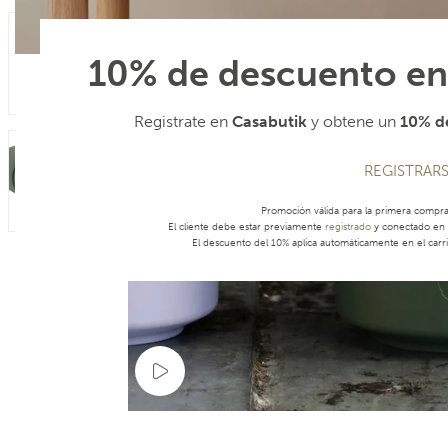
10% de descuento en
Registrate en
Casabutik
y obtene un
10% de
REGISTRAR
Promoción válida para la primera compr
El cliente debe estar previamente
registrado
y conectado en s
El descuento del 10% aplica automáticamente en el carri
Ver video