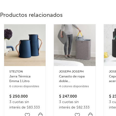
Productos relacionados
STELTON
JOSEPH JOSEPH
JOS
Jarra Térmica
Canasto de ropa
Cepo
Emma 1 Litro
doble
acer
compartimiento 90
Caro
6 colores disponibles
4 colores disponibles
litros Tota
$
250.000
$
247.000
$
23
3 cuotas sin
3 cuotas sin
3 cu
interés de $83.333
interés de $82.333
inte