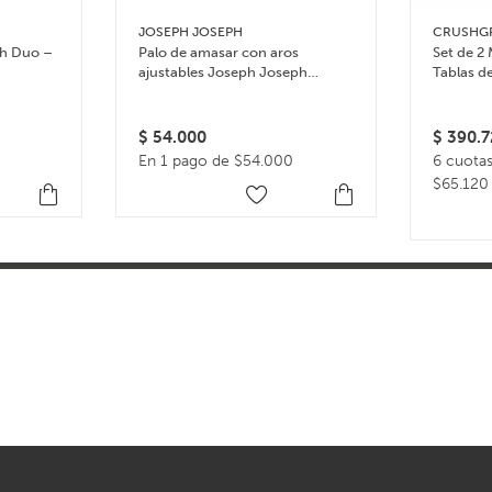
JOSEPH JOSEPH
CRUSHG
ph Duo –
Palo de amasar con aros
Set de 2 
ajustables Joseph Joseph
Tablas d
Rolling Pin – Celeste
$
54.000
$
390.7
En 1 pago de $54.000
6 cuotas
$65.120