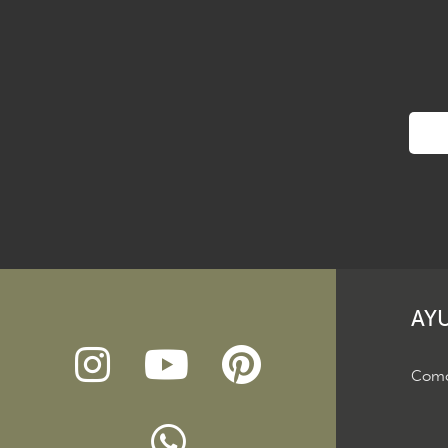
AY
Como