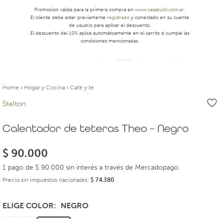
Promoción válida para la primera compra en
www.casabutik.com.ar
.
El cliente debe estar previamente
registrado
y conectado en su cuenta
de usuario para aplicar el descuento.
El descuento del 10% aplica automáticamente en el carrito si cumple las
condiciones mencionadas.
Home
›
Hogar y Cocina
›
Café y té
Stelton
Calentador de teteras Theo – Negro
$
90.000
1 pago de $ 90.000 sin interés a través de Mercadopago.
Precio sin impuestos nacionales:
$
74.380
ELIGE COLOR
NEGRO