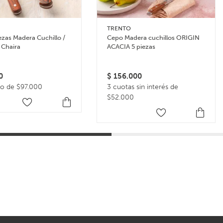
TRENTO
iezas Madera Cuchillo /
Cepo Madera cuchillos ORIGIN
 Chaira
ACACIA 5 piezas
0
$
156.000
go de $97.000
3 cuotas sin interés de
$52.000