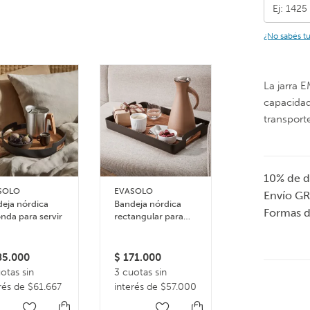
¿No sabés t
La jarra 
capacidad 
transporte
10% de d
Organizador
SOLO
EVASOLO
Envío GR
nórdico para
eja nórdica
Bandeja nórdica
condimentos
Formas 
nda para servir
rectangular para
Caddy
servir
$
115.000
3 cuotas sin
5.000
$
171.000
interés de $3
otas sin
3 cuotas sin
rés de $61.667
interés de $57.000