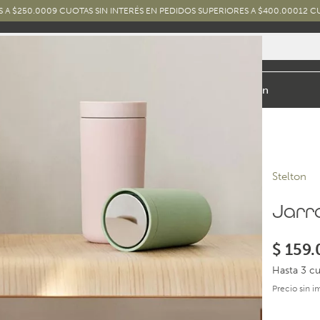
00
9 CUOTAS SIN INTERÉS EN PEDIDOS SUPERIORES A $400.000
12 CUOTAS SIN 
io y Baño
Exterior
Marcas y Diseños
Combos
Inspiración
Stelton
Jarr
$
159.
Hasta 3 cu
Precio sin 