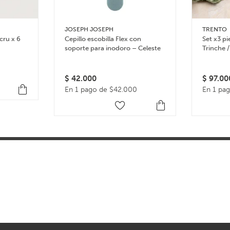
JOSEPH JOSEPH
TRENTO
cru x 6
Cepillo escobilla Flex con
Set x3 p
soporte para inodoro – Celeste
Trinche /
$
42.000
$
97.00
En 1 pago de $42.000
En 1 pa