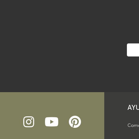
AY
Como