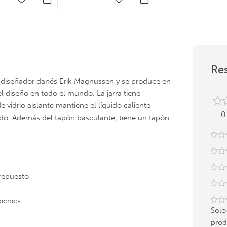
Res
el diseñador danés Erik Magnussen y se produce en
l diseño en todo el mundo. La jarra tiene
de vidrio aislante mantiene el líquido caliente
0
helado. Además del tapón basculante, tiene un tapón
repuesto
icnics
Solo
prod