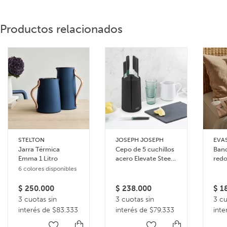
Productos relacionados
STELTON
JOSEPH JOSEPH
EVA
Jarra Térmica
Cepo de 5 cuchillos
Band
Emma 1 Litro
acero Elevate Steel
redo
Carousel
6 colores disponibles
$
250.000
$
238.000
$
18
3 cuotas sin
3 cuotas sin
3 cu
interés de $83.333
interés de $79.333
inte