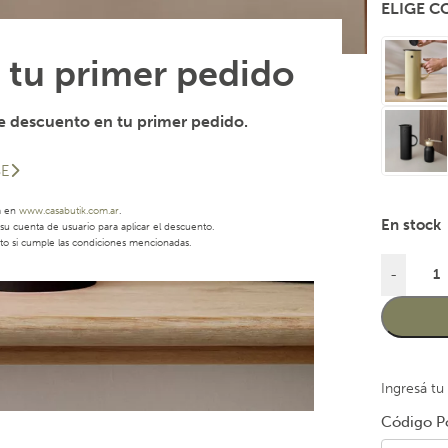
ELIGE 
 tu primer pedido
 descuento en tu primer pedido.
SE
a en
www.casabutik.com.ar
.
En stock
u cuenta de usuario para aplicar el descuento.
to si cumple las condiciones mencionadas.
-
Ingresá tu
Código Po