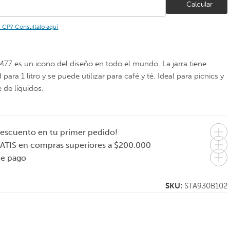
Calcular
u CP? Consultalo aquí
EM77 es un icono del diseño en todo el mundo. La jarra tiene
para 1 litro y se puede utilizar para café y té. Ideal para picnics y
 de líquidos.
escuento en tu primer pedido!
EVASOLO
JOSEPH JOSEPH
ATIS en compras superiores a $200.000
Dispenser de
Cesto de ropa
de pago
capsulas de café
Canasto plegable
35 litros Hold-All –
3 colores disponibles
Multicolor
SKU:
STA930B102
$
98.000
$
79.000
8.333
En 1 pago de
En 1 pago de
$98.000
$79.000