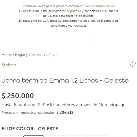
Promoción válida para la primera compra en
www.casabutik.com.ar
.
El cliente debe estar previamente
registrado
y conectado en su cuenta
de usuario para aplicar el descuento.
El descuento del 10% aplica automáticamente en el carrito si cumple las
condiciones mencionadas.
Home
›
Hogar y Cocina
›
Café y té
Stelton
Jarra térmica Emma 1.2 Litros – Celeste
$
250.000
Hasta 6 cuotas de $ 41.667 sin interés a través de Mercadopago.
Precio sin impuestos nacionales:
$
206.612
ELIGE COLOR
CELESTE