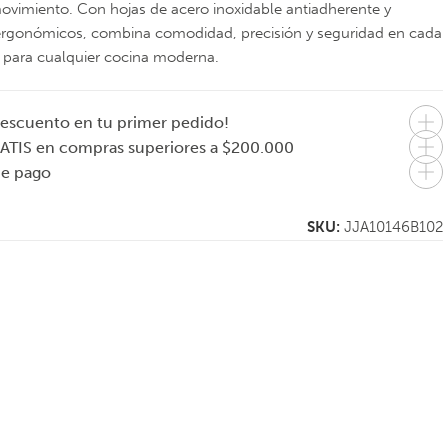
ovimiento. Con hojas de acero inoxidable antiadherente y
rgonómicos, combina comodidad, precisión y seguridad en cada
l para cualquier cocina moderna.
escuento en tu primer pedido!
ATIS en compras superiores a $200.000
de pago
SKU:
JJA10146B102
JOSEPH JOSEPH
EVASOLO
Set de 5 utensilios
Servilletero nórdico
ergonómicos con
bambú
bandeja
organizadora
Elevate
$
95.000
$
77.000
8.333
En 1 pago de
En 1 pago de
$95.000
$77.000