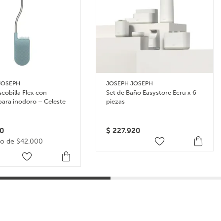
JOSEPH
JOSEPH JOSEPH
scobilla Flex con
Set de Baño Easystore Ecru x 6
para inodoro – Celeste
piezas
0
$
227.920
go de $42.000