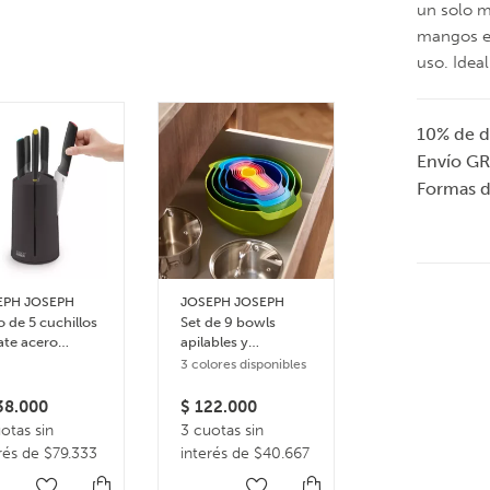
un solo m
mangos e
uso. Idea
10% de d
Envío GR
Formas 
Organizador
EPH JOSEPH
JOSEPH JOSEPH
nórdico para
 de 5 cuchillos
Set de 9 bowls
condimentos
ate acero
apilables y
Caddy
idable
accesorios de
3 colores disponibles
$
115.000
cocina Nest plus –
3 cuotas sin
Multicolor
8.000
$
122.000
interés de $3
otas sin
3 cuotas sin
rés de $79.333
interés de $40.667