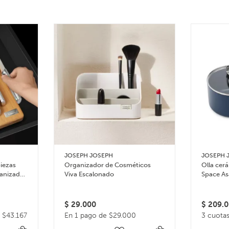
JOSEPH JOSEPH
JOSEPH 
piezas
Organizador de Cosméticos
Olla cer
anizador
Viva Escalonado
Space As
$
29.000
$
209.0
e $43.167
En 1 pago de $29.000
3 cuotas