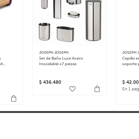
JOSEPH JOSEPH
JOSEPH 
s
Set de Baño Luxe Acero
Cepillo e
ph
Inoxidable x7 piezas
soporte 
$
436.480
$
42.00
En 1 pa