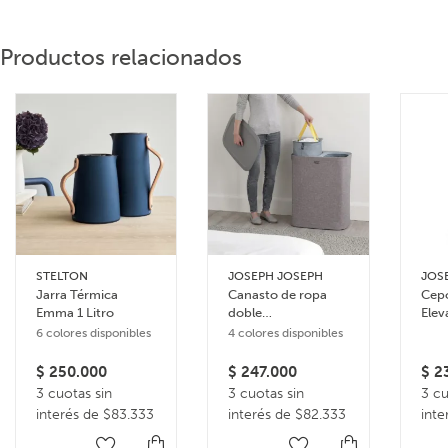
Productos relacionados
STELTON
JOSEPH JOSEPH
JOS
Jarra Térmica
Canasto de ropa
Cepo
Emma 1 Litro
doble
Elev
compartimiento 90
inox
6 colores disponibles
4 colores disponibles
litros Tota
$
250.000
$
247.000
$
23
3 cuotas sin
3 cuotas sin
3 cu
interés de $83.333
interés de $82.333
inte