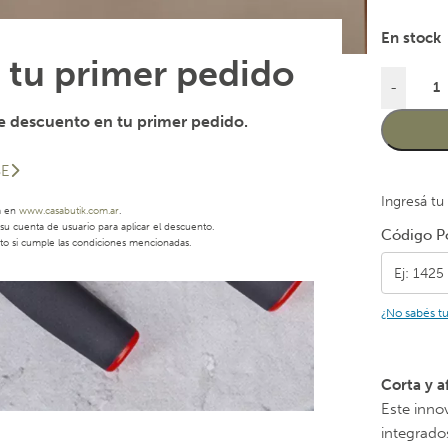
En stock
 tu primer pedido
-
 descuento en tu primer pedido.
SE
Ingresá tu
a en
www.casabutik.com.ar
.
u cuenta de usuario para aplicar el descuento.
Código Po
to si cumple las condiciones mencionadas.
¿No sabés t
Corta y a
Este inno
integrado