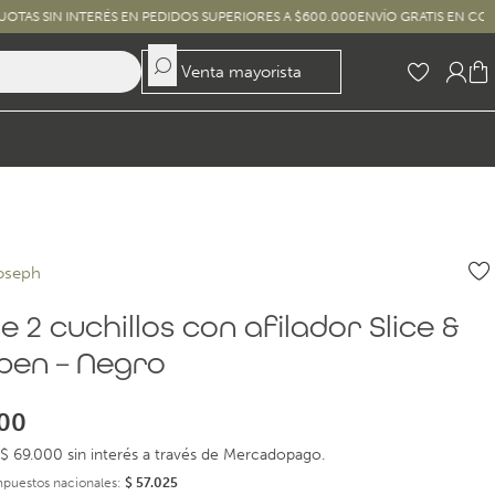
TERÉS EN PEDIDOS SUPERIORES A $600.000
ENVÍO GRATIS EN COMPRAS SUPERI
Venta mayorista
oseph
e 2 cuchillos con afilador Slice &
pen – Negro
00
$ 69.000 sin interés a través de Mercadopago.
impuestos nacionales:
$
57.025