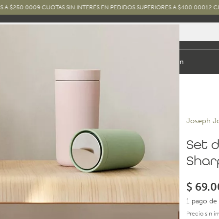
9 CUOTAS SIN INTERÉS EN PEDIDOS SUPERIORES A $400.000
12 CUOTAS SIN IN
io y Baño
Exterior
Marcas y Diseños
Combos
Inspiración
Joseph J
Set d
Shar
$
69.0
1 pago de 
Precio sin 