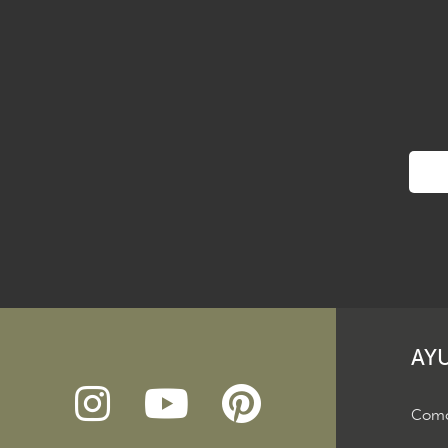
AY
Como