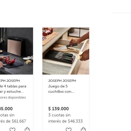
EPH JOSEPH
JOSEPH JOSEPH
JOSEPH JOSEP
de 4 tablas para
Juego de 5
Set de 9 bowls
ar y estuche
cuchillos con
apilables y
o Steel
bandeja de
accesorios de
lores disponibles
3 colores dispon
almacenamiento
cocina Nest pl
para cajón Elevate
Multicolor
5.000
$
139.000
$
122.000
otas sin
3 cuotas sin
3 cuotas sin
rés de $61.667
interés de $46.333
interés de $4