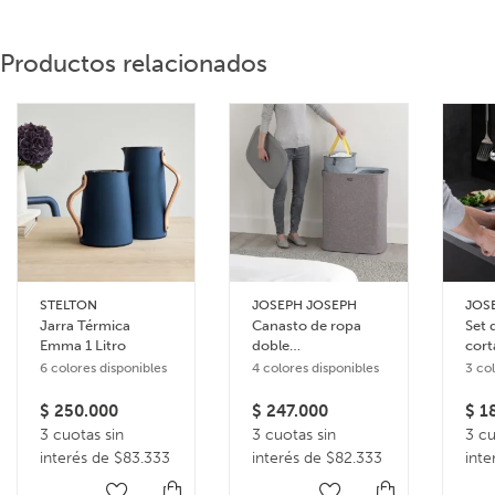
Productos relacionados
STELTON
JOSEPH JOSEPH
JOS
Jarra Térmica
Canasto de ropa
Set 
Emma 1 Litro
doble
cort
compartimiento 90
Foli
6 colores disponibles
4 colores disponibles
3 co
litros Tota
$
250.000
$
247.000
$
18
3 cuotas sin
3 cuotas sin
3 cu
interés de $83.333
interés de $82.333
inte