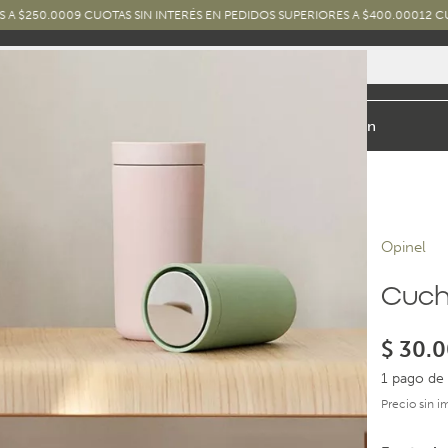
00
9 CUOTAS SIN INTERÉS EN PEDIDOS SUPERIORES A $400.000
12 CUOTAS SIN 
io y Baño
Exterior
Marcas y Diseños
Combos
Inspiración
Opinel
Cuch
$
30.0
1 pago de 
Precio sin 