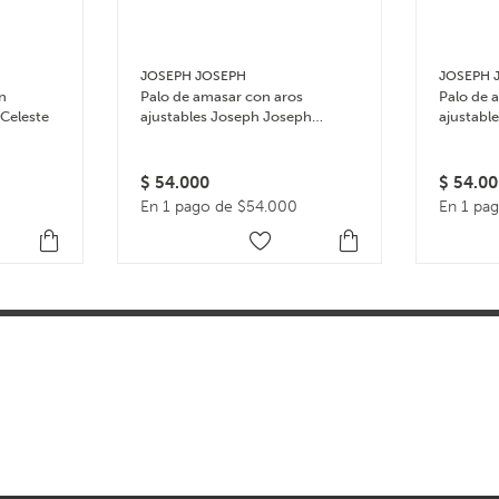
JOSEPH JOSEPH
JOSEPH 
on
Palo de amasar con aros
Palo de 
 Celeste
ajustables Joseph Joseph
ajustabl
Rolling Pin – Multicolor
Rolling P
$
54.000
$
54.00
En 1 pago de $54.000
En 1 pa