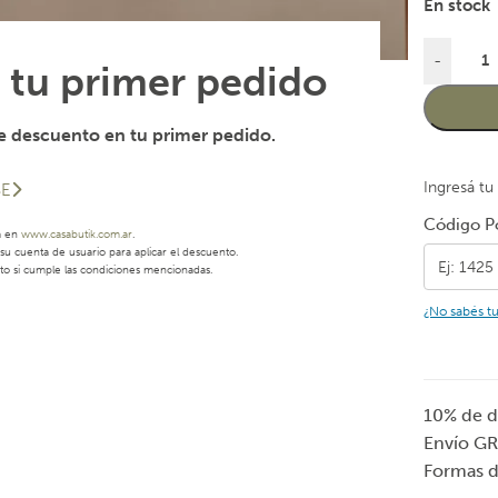
En stock
-
 tu primer pedido
 descuento en tu primer pedido.
Ingresá tu
SE
Código Po
a en
www.casabutik.com.ar
.
u cuenta de usuario para aplicar el descuento.
to si cumple las condiciones mencionadas.
¿No sabés t
10% de d
Envío GR
Formas 