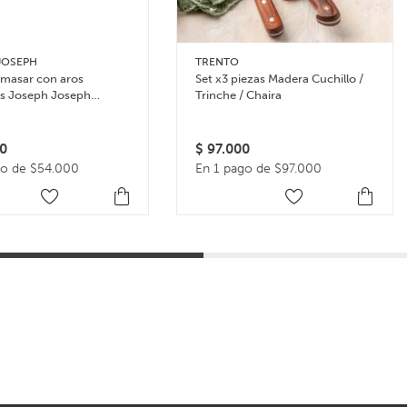
JOSEPH
TRENTO
amasar con aros
Set x3 piezas Madera Cuchillo /
es Joseph Joseph
Trinche / Chaira
in – Celeste
0
$
97.000
go de $54.000
En 1 pago de $97.000