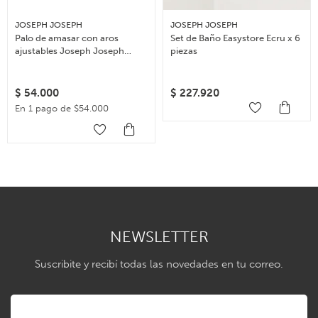
JOSEPH JOSEPH
JOSEPH JOSEPH
Palo de amasar con aros
Set de Baño Easystore Ecru x 6
ajustables Joseph Joseph
piezas
Rolling Pin – Multicolor
$
54.000
$
227.920
En 1 pago de $54.000
NEWSLETTER
Suscribite y recibí todas las novedades en tu correo.