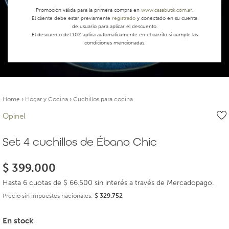
Promoción válida para la primera compra en
www.casabutik.com.ar
.
El cliente debe estar previamente
registrado
y conectado en su cuenta
de usuario para aplicar el descuento.
El descuento del 10% aplica automáticamente en el carrito si cumple las
condiciones mencionadas.
Home
›
Hogar y Cocina
›
Cuchillos para cocina
Opinel
Set 4 cuchillos de Ébano Chic
$
399.000
Hasta 6 cuotas de $ 66.500 sin interés a través de Mercadopago.
Precio sin impuestos nacionales:
$
329.752
En stock