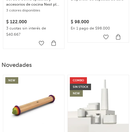
accesorios de cocina Nest plus
– Multicolor
3 colores disponibles
$
122.000
$
98.000
3 cuotas sin interés de
En 1 pago de $98.000
$40.667
Novedades
NEW
COMBO
SIN STOCK
NEW