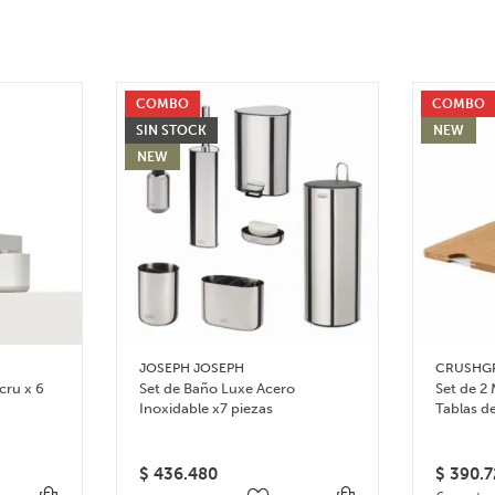
COMBO
COMBO
SIN STOCK
NEW
NEW
JOSEPH JOSEPH
CRUSHG
cru x 6
Set de Baño Luxe Acero
Set de 2 
Inoxidable x7 piezas
Tablas d
$
436.480
$
390.7