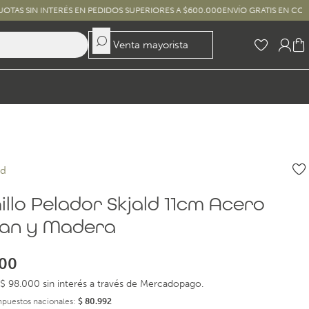
NTERÉS EN PEDIDOS SUPERIORES A $600.000
ENVÍO GRATIS EN COMPRAS SUPER
Venta mayorista
nd
llo Pelador Skjald 11cm Acero
an y Madera
00
$ 98.000 sin interés a través de Mercadopago.
impuestos nacionales:
$
80.992