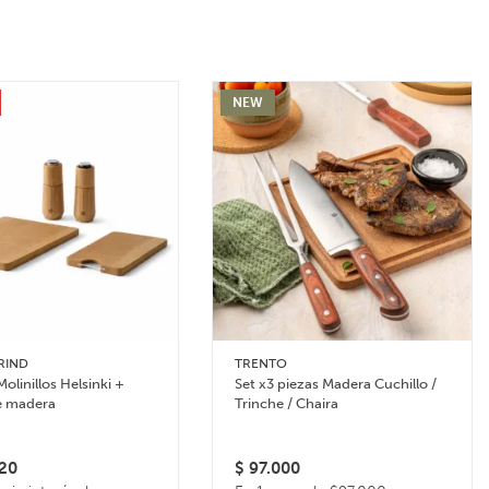
NEW
RIND
TRENTO
Molinillos Helsinki +
Set x3 piezas Madera Cuchillo /
e madera
Trinche / Chaira
20
$
97.000