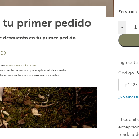
En stock
 tu primer pedido
-
 descuento en tu primer pedido.
SE
Ingresá tu
a en
www.casabutik.com.ar
.
u cuenta de usuario para aplicar el descuento.
Código Po
to si cumple las condiciones mencionadas.
¿No sabés t
El cuchil
excepcion
madera de