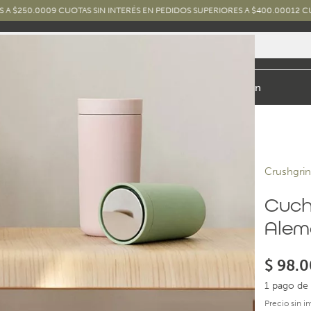
0
9 CUOTAS SIN INTERÉS EN PEDIDOS SUPERIORES A $400.000
12 CUOTAS SIN I
io y Baño
Exterior
Marcas y Diseños
Combos
Inspiración
Crushgri
Cuchi
Alem
$
98.0
1 pago de 
Precio sin 