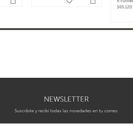
6 cuotas
$65.120
NEWSLETTER
Suscribite y recibí todas las novedades en tu correo.