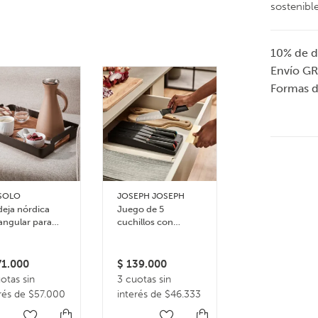
sostenible
10% de d
Envío GR
Formas 
SOLO
JOSEPH JOSEPH
EVASOLO
eja nórdica
Juego de 5
Servilletero nó
angular para
cuchillos con
bambú
ir
bandeja de
almacenamiento
para cajón Elevate
1.000
$
139.000
$
77.000
otas sin
3 cuotas sin
En 1 pago de
rés de $57.000
interés de $46.333
$77.000