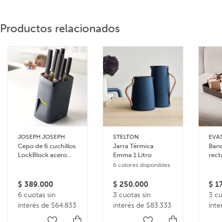
Productos relacionados
JOSEPH JOSEPH
STELTON
EVA
Cepo de 6 cuchillos
Jarra Térmica
Band
LockBlock acero
Emma 1 Litro
rect
inoxidable
serv
6 colores disponibles
$
389.000
$
250.000
$
17
6 cuotas sin
3 cuotas sin
3 cu
interés de $64.833
interés de $83.333
inte