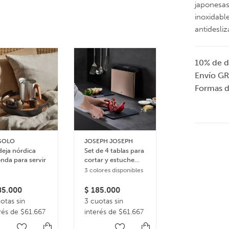
japonesas
inoxidabl
antidesliz
10% de d
Envío GR
Formas 
SOLO
JOSEPH JOSEPH
EVASOLO
eja nórdica
Set de 4 tablas para
Bandeja nórdic
nda para servir
cortar y estuche
rectangular pa
Folio Steel
servir
3 colores disponibles
5.000
$
185.000
$
171.000
otas sin
3 cuotas sin
3 cuotas sin
rés de $61.667
interés de $61.667
interés de $5