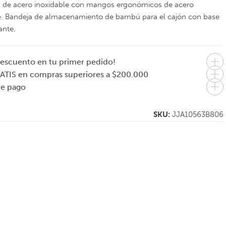
 de acero inoxidable con mangos ergonómicos de acero
e. Bandeja de almacenamiento de bambú para el cajón con base
ante.
escuento en tu primer pedido!
ATIS en compras superiores a $200.000
de pago
SKU:
JJA10563B806
Organizador
JOSEPH JOSEPH
nórdico para
a
Juego de 5
condimentos
ra
cuchillos con
Caddy
bandeja de
$
115.000
almacenamiento
3 cuotas sin
para cajón Elevate
$
139.000
interés de $38.333
3 cuotas sin
7.000
interés de $46.333