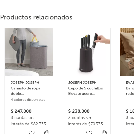
Productos relacionados
JOSEPH JOSEPH
JOSEPH JOSEPH
EVA
Canasto de ropa
Cepo de 5 cuchillos
Band
doble
Elevate acero
redo
compartimiento 90
inoxidable
4 colores disponibles
litros Tota
$
247.000
$
238.000
$
18
3 cuotas sin
3 cuotas sin
3 cu
interés de $82.333
interés de $79.333
inte