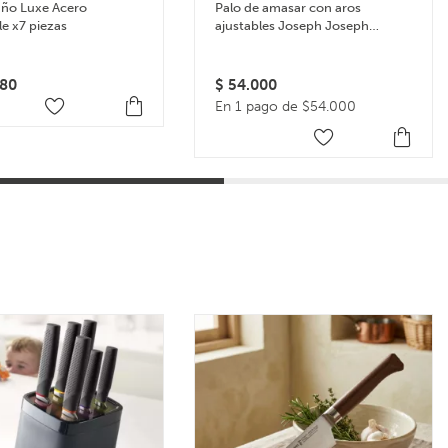
año Luxe Acero
Palo de amasar con aros
le x7 piezas
ajustables Joseph Joseph
Rolling Pin – Multicolor
80
$
54.000
En 1 pago de $54.000