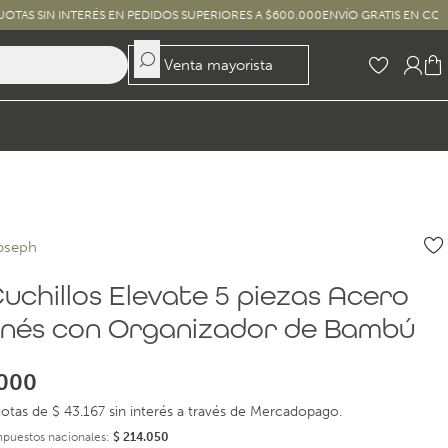
ERÉS EN PEDIDOS SUPERIORES A $600.000
ENVÍO GRATIS EN COMPRAS SUPERIO
Venta mayorista
oseph
uchillos Elevate 5 piezas Acero
nés con Organizador de Bambú
000
otas de $ 43.167 sin interés a través de Mercadopago.
impuestos nacionales:
$
214.050