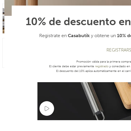
10% de descuento en
Registrate en
Casabutik
y obtene un
10% de
REGISTRAR
Promoción válida para la primera compr
El cliente debe estar previamente
registrado
y conectado en s
El descuento del 10% aplica automáticamente en el carri
Ver video