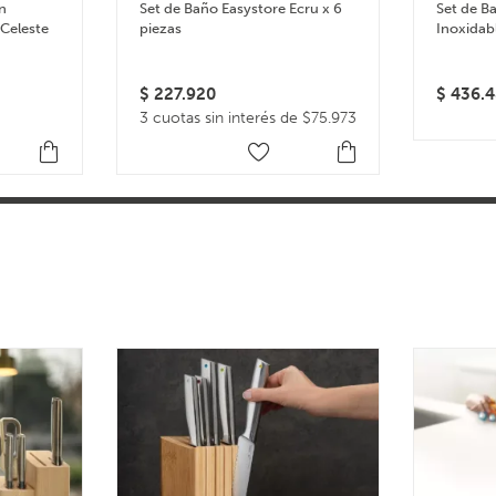
on
Set de Baño Easystore Ecru x 6
Set de B
 Celeste
piezas
Inoxidab
$
227.920
$
436.4
3 cuotas sin interés de $75.973