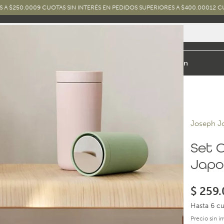
 CUOTAS SIN INTERÉS EN PEDIDOS SUPERIORES A $400.000
12 CUOTAS SIN INT
io y Baño
Exterior
Marcas y Diseños
Combos
Inspiración
Joseph J
Set C
Japo
$
259.
Hasta 6 cu
Precio sin 