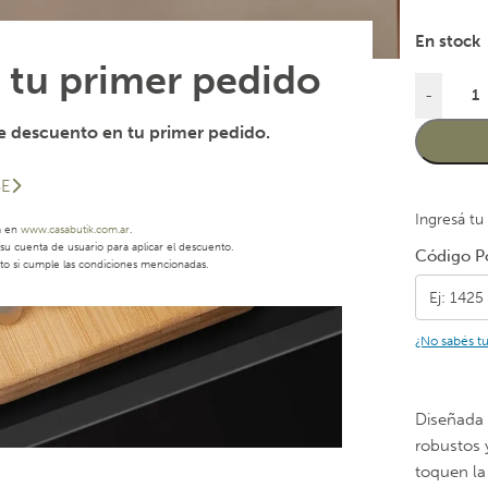
En stock
 tu primer pedido
-
 descuento en tu primer pedido.
SE
Ingresá tu
a en
www.casabutik.com.ar
.
u cuenta de usuario para aplicar el descuento.
Código Po
to si cumple las condiciones mencionadas.
¿No sabés t
Diseñada 
robustos 
toquen la 