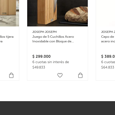
JOSEPH JOSEPH
JOSEPH 
los tijera
Juego de 5 Cuchillos Acero
Cepo de 
ya
Inoxidable con Bloque de
acero in
Bambú – Bambu
$
299.000
$
389.0
6 cuotas sin interés de
6 cuotas
$49.833
$64.833