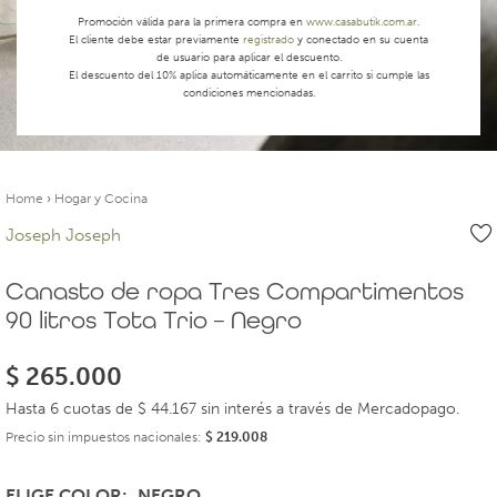
Promoción válida para la primera compra en
www.casabutik.com.ar
.
El cliente debe estar previamente
registrado
y conectado en su cuenta
de usuario para aplicar el descuento.
El descuento del 10% aplica automáticamente en el carrito si cumple las
condiciones mencionadas.
Home
›
Hogar y Cocina
Joseph Joseph
Canasto de ropa Tres Compartimentos
90 litros Tota Trio – Negro
$
265.000
Hasta 6 cuotas de $ 44.167 sin interés a través de Mercadopago.
Precio sin impuestos nacionales:
$
219.008
ELIGE COLOR
NEGRO