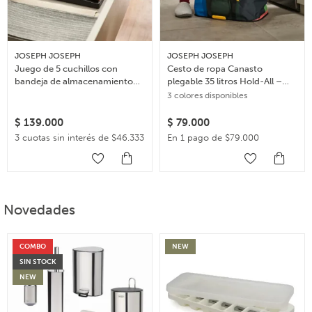
JOSEPH JOSEPH
JOSEPH JOSEPH
Juego de 5 cuchillos con
Cesto de ropa Canasto
bandeja de almacenamiento
plegable 35 litros Hold-All –
para cajón Elevate
Multicolor
3 colores disponibles
$
139.000
$
79.000
3 cuotas sin interés de $46.333
En 1 pago de $79.000
Novedades
COMBO
NEW
SIN STOCK
NEW