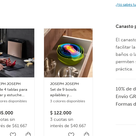
¿No sabés t
Canasto p
El canast
facilitar 
baños o l
permiten 
práctica.
Organizador
EPH JOSEPH
JOSEPH JOSEPH
nórdico para
10% de d
de 4 tablas para
Set de 9 bowls
condimentos
ar y estuche
apilables y
Envío GR
Caddy
o Steel
accesorios de
lores disponibles
3 colores disponibles
$
115.000
Formas 
cocina Nest plus –
3 cuotas sin
Multicolor
5.000
$
122.000
interés de $3
otas sin
3 cuotas sin
rés de $61.667
interés de $40.667