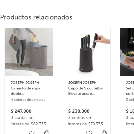
Productos relacionados
JOSEPH JOSEPH
JOSEPH JOSEPH
JOS
Canasto de ropa
Cepo de 5 cuchillos
Set 
doble
Elevate acero
cort
compartimiento 90
inoxidable
Foli
4 colores disponibles
3 co
litros Tota
$
247.000
$
238.000
$
18
3 cuotas sin
3 cuotas sin
3 cu
interés de $82.333
interés de $79.333
inte