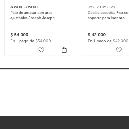
JOSEPH JOSEPH
JOSEPH JOSEPH
Palo de amasar con aros
Cepillo escobilla Flex c
ajustables Joseph Joseph
soporte para inodoro –
Rolling Pin – Celeste
$
54.000
$
42.000
En 1 pago de $54.000
En 1 pago de $42.000