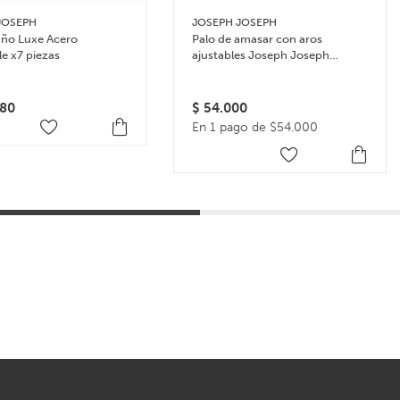
JOSEPH
JOSEPH JOSEPH
año Luxe Acero
Palo de amasar con aros
le x7 piezas
ajustables Joseph Joseph
Rolling Pin – Multicolor
80
$
54.000
En 1 pago de $54.000