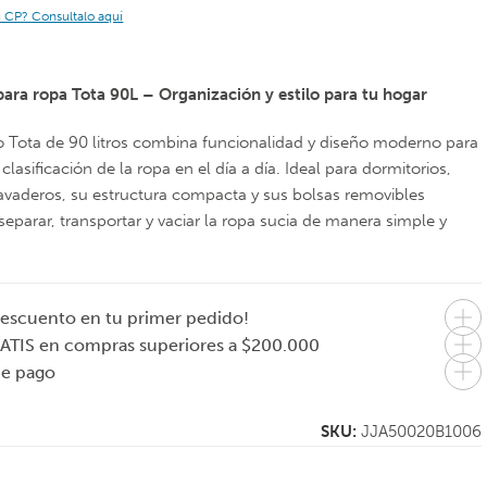
u CP? Consultalo aquí
ara ropa Tota 90L – Organización y estilo para tu hogar
o Tota de 90 litros combina funcionalidad y diseño moderno para
la clasificación de la ropa en el día a día. Ideal para dormitorios,
avaderos, su estructura compacta y sus bolsas removibles
separar, transportar y vaciar la ropa sucia de manera simple y
JOSEPH JOSEPH
EVASOLO
escuento en tu primer pedido!
Set de 5 utensilios
Copa de vino tinto
ergonómicos con
Bordeaux 390 ml
ATIS en compras superiores a $200.000
bandeja
de pago
organizadora
Elevate
$
95.000
$
59.000
8.333
En 1 pago de
En 1 pago de
SKU:
JJA50020B1006
$95.000
$59.000