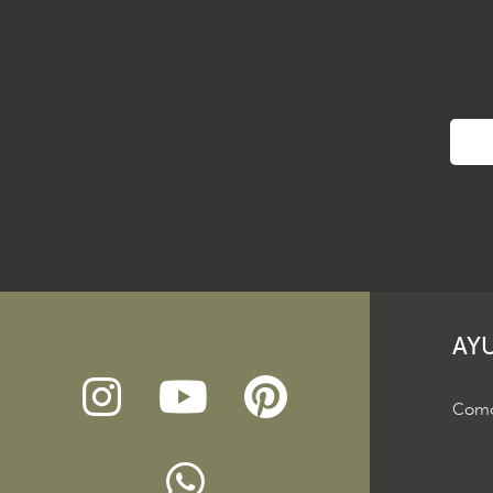
AY
Como