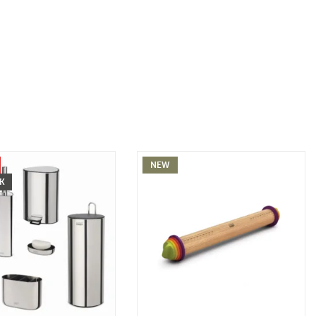
NEW
CK