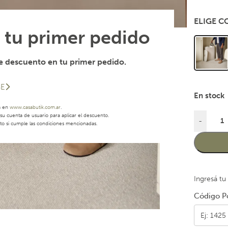
ELIGE 
 tu primer pedido
 descuento en tu primer pedido.
SE
En stock
a en
www.casabutik.com.ar
.
u cuenta de usuario para aplicar el descuento.
-
to si cumple las condiciones mencionadas.
Ingresá tu
Código Po