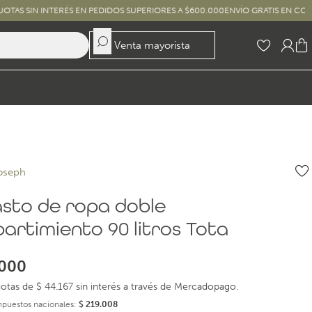
INTERÉS EN PEDIDOS SUPERIORES A $600.000
ENVÍO GRATIS EN COMPRAS SUPER
Venta mayorista
oseph
sto de ropa doble
artimiento 90 litros Tota
000
otas de $ 44.167 sin interés a través de Mercadopago.
impuestos nacionales:
$
219.008