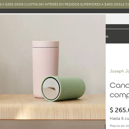
0
9 CUOTAS SIN INTERÉS EN PEDIDOS SUPERIORES A $400.000
12 CUOTAS SIN 
io y Baño
Exterior
Marcas y Diseños
Combos
Inspiración
Joseph J
Cana
comp
$
265.
Hasta 6 cu
Precio sin 