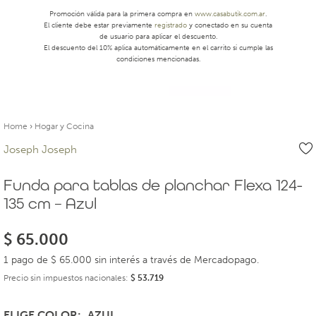
Promoción válida para la primera compra en
www.casabutik.com.ar
.
El cliente debe estar previamente
registrado
y conectado en su cuenta
de usuario para aplicar el descuento.
El descuento del 10% aplica automáticamente en el carrito si cumple las
condiciones mencionadas.
Home
›
Hogar y Cocina
Joseph Joseph
Funda para tablas de planchar Flexa 124-
135 cm – Azul
$
65.000
1 pago de $ 65.000 sin interés a través de Mercadopago.
Precio sin impuestos nacionales:
$
53.719
ELIGE COLOR
AZUL