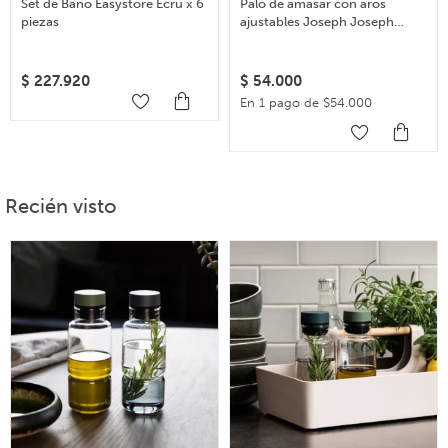
Set de Baño Easystore Ecru x 6
Palo de amasar con aros
piezas
ajustables Joseph Joseph
Rolling Pin – Celeste
$
227.920
$
54.000
En 1 pago de $54.000
Recién visto