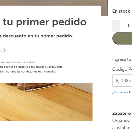
En stock
 tu primer pedido
-
 descuento en tu primer pedido.
SE
Ingresá tu
a en
www.casabutik.com.ar
.
u cuenta de usuario para aplicar el descuento.
Código Po
to si cumple las condiciones mencionadas.
¿No sabés t
Zapatero 
Organiza 
ajustable