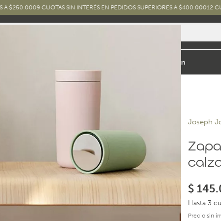
0
9 CUOTAS SIN INTERÉS EN PEDIDOS SUPERIORES A $400.000
12 CUOTAS SIN I
io y Baño
Exterior
Marcas y Diseños
Combos
Inspiración
Joseph J
Zapa
calza
$
145.
Hasta 3 cu
Precio sin 