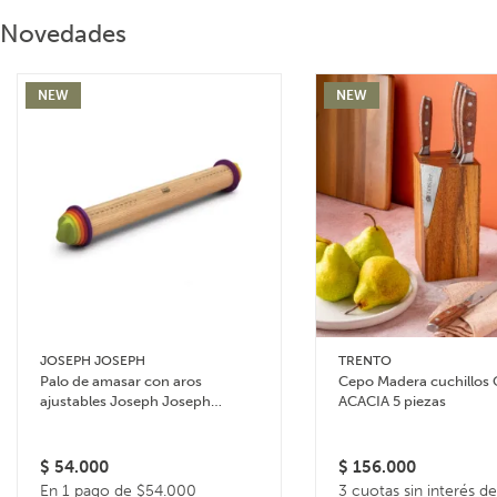
Novedades
NEW
NEW
JOSEPH JOSEPH
TRENTO
Palo de amasar con aros
Cepo Madera cuchillos
ajustables Joseph Joseph
ACACIA 5 piezas
Rolling Pin – Multicolor
$
54.000
$
156.000
En 1 pago de $54.000
3 cuotas sin interés de