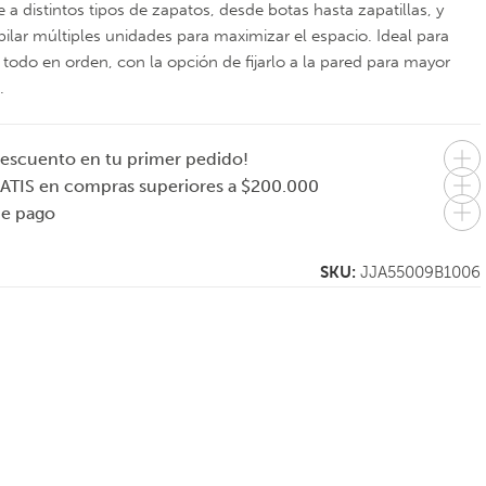
 a distintos tipos de zapatos, desde botas hasta zapatillas, y
pilar múltiples unidades para maximizar el espacio. Ideal para
todo en orden, con la opción de fijarlo a la pared para mayor
.
escuento en tu primer pedido!
ATIS en compras superiores a $200.000
de pago
SKU:
JJA55009B1006
H
JOSEPH JOSEPH
JOSEPH JOSEPH
el
Set de 9 bowls
Cesto de ropa
apilables y
Canasto plegable
tore
accesorios de
35 litros Hold-All –
3 colores disponibles
3 colores disponibles
cocina Nest plus –
Multicolor
Multicolor
$
122.000
$
79.000
3 cuotas sin
En 1 pago de
interés de $40.667
$79.000