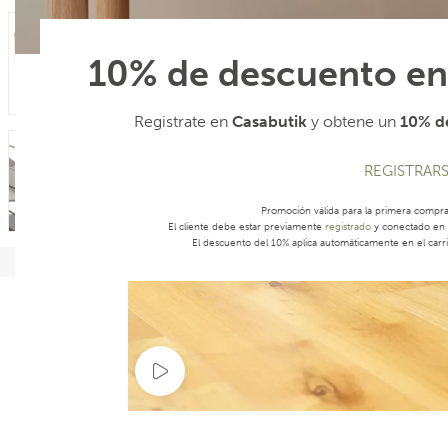
10% de descuento en
Registrate en
Casabutik
y obtene un
10% de
REGISTRAR
Promoción válida para la primera compr
El cliente debe estar previamente
registrado
y conectado en s
El descuento del 10% aplica automáticamente en el carri
Ver video