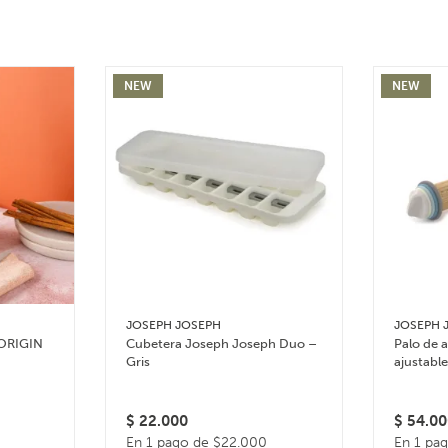
NEW
NEW
JOSEPH JOSEPH
JOSEPH 
 ORIGIN
Cubetera Joseph Joseph Duo –
Palo de 
Gris
ajustabl
Rolling P
$
22.000
$
54.00
En 1 pago de $22.000
En 1 pa