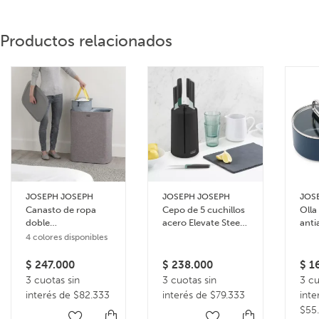
Productos relacionados
JOSEPH JOSEPH
JOSEPH JOSEPH
JOS
Canasto de ropa
Cepo de 5 cuchillos
Olla
doble
acero Elevate Steel
anti
compartimiento 90
Carousel
Spac
4 colores disponibles
litros Tota
15 
$
247.000
$
238.000
$
16
3 cuotas sin
3 cuotas sin
3 cu
interés de $82.333
interés de $79.333
inte
$55