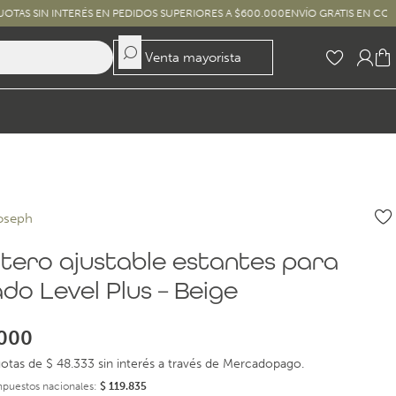
NTERÉS EN PEDIDOS SUPERIORES A $600.000
ENVÍO GRATIS EN COMPRAS SUPER
Venta mayorista
oseph
tero ajustable estantes para
do Level Plus – Beige
000
otas de $ 48.333 sin interés a través de Mercadopago.
impuestos nacionales:
$
119.835