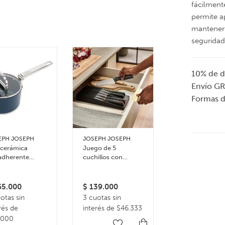
fácilmente
permite a
mantener 
seguridad
10% de d
Envío GR
Formas 
EPH JOSEPH
JOSEPH JOSEPH
JOSEPH JOSEP
 cerámica
Juego de 5
Porta rollo pap
adherente
cuchillos con
higiénico +
e Asa Plegable
bandeja de
escobilla EasyS
cm
almacenamiento
para cajón Elevate
5.000
$
139.000
$
129.000
otas sin
3 cuotas sin
3 cuotas sin
rés de
interés de $46.333
interés de
.000
$43.000