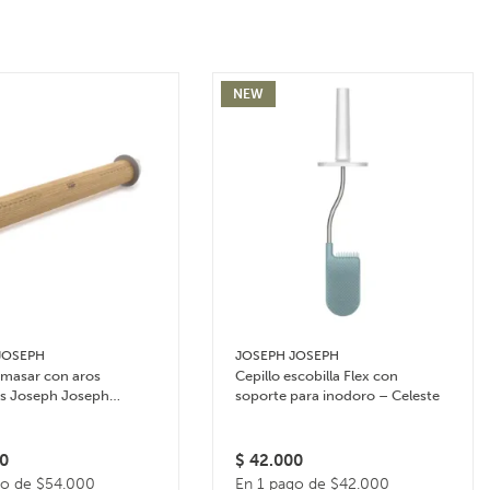
NEW
JOSEPH
JOSEPH JOSEPH
amasar con aros
Cepillo escobilla Flex con
es Joseph Joseph
soporte para inodoro – Celeste
in – Celeste
0
$
42.000
go de $54.000
En 1 pago de $42.000