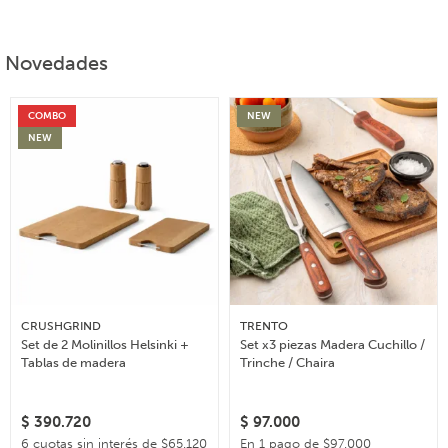
Novedades
COMBO
NEW
NEW
CRUSHGRIND
TRENTO
Set de 2 Molinillos Helsinki +
Set x3 piezas Madera Cuchillo /
Tablas de madera
Trinche / Chaira
$
390.720
$
97.000
6 cuotas sin interés de $65.120
En 1 pago de $97.000