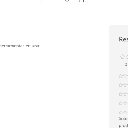
Res
 herramientas en una:
0
Solo
prod