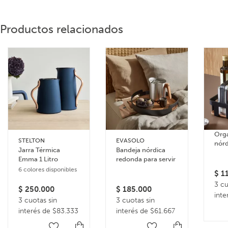
Productos relacionados
Org
STELTON
EVASOLO
nórd
Jarra Térmica
Bandeja nórdica
con
Emma 1 Litro
redonda para servir
Cad
6 colores disponibles
$
11
3 cu
$
250.000
$
185.000
inte
3 cuotas sin
3 cuotas sin
interés de $83.333
interés de $61.667