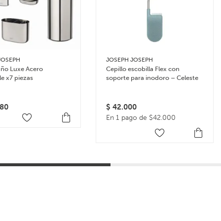
JOSEPH
JOSEPH JOSEPH
año Luxe Acero
Cepillo escobilla Flex con
le x7 piezas
soporte para inodoro – Celeste
80
$
42.000
En 1 pago de $42.000