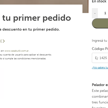
En stock
-
 tu primer pedido
 descuento en tu primer pedido.
Ingresá tu
SE
Código Po
a en
www.casabutik.com.ar
.
u cuenta de usuario para aplicar el descuento.
to si cumple las condiciones mencionadas.
¿No sabés t
Pelador e
Este pela
combinand
tres funci