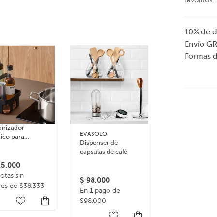
favoritos.
10% de d
Envío GR
Formas 
anizador
EVASOLO
EVASOLO
ico para
Dispenser de
Panera nórdic
dimentos
capsulas de café
bambú
dy
5.000
otas sin
$
98.000
$
95.000
rés de $38.333
En 1 pago de
En 1 pago de
$98.000
$95.000