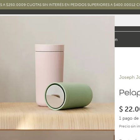
000
9 CUOTAS SIN INTERÉS EN PEDIDOS SUPERIORES A $400.000
12 CUOTAS SIN
io y Baño
Exterior
Marcas y Diseños
Combos
Inspiración
Joseph J
Pelap
$
22.0
1 pago de 
Precio sin 