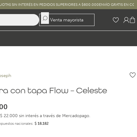
INTERÉS EN PEDIDOS SUPERIORES A $600.000
ENVÍO GRATIS EN COMPRAS SUPE
Venta mayorista
oseph
era con tapa Flow – Celeste
00
$ 22.000 sin interés a través de Mercadopago.
impuestos nacionales:
$
18.182