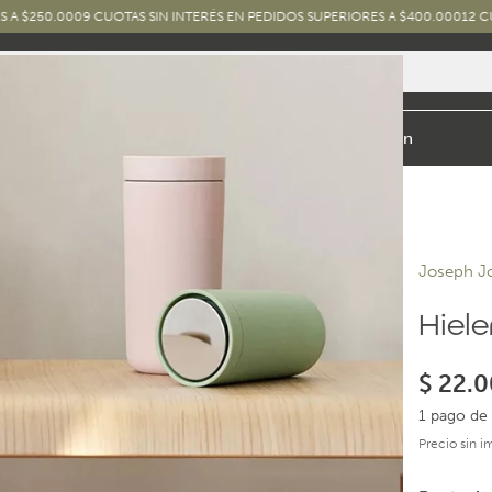
00
9 CUOTAS SIN INTERÉS EN PEDIDOS SUPERIORES A $400.000
12 CUOTAS SIN 
io y Baño
Exterior
Marcas y Diseños
Combos
Inspiración
Joseph J
Hiel
$
22.0
1 pago de 
Precio sin 