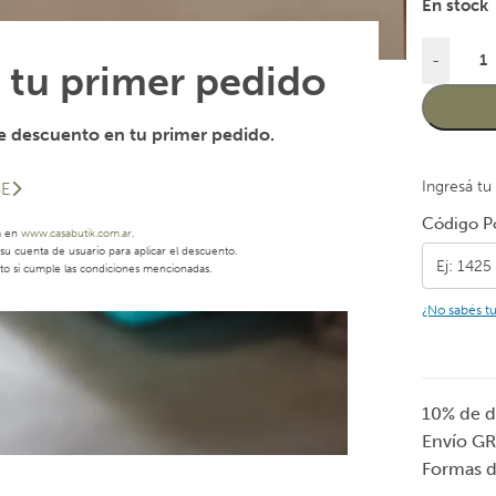
En stock
-
 tu primer pedido
 descuento en tu primer pedido.
Ingresá tu
SE
Código Po
a en
www.casabutik.com.ar
.
u cuenta de usuario para aplicar el descuento.
to si cumple las condiciones mencionadas.
¿No sabés t
10% de d
Envío GR
Formas 