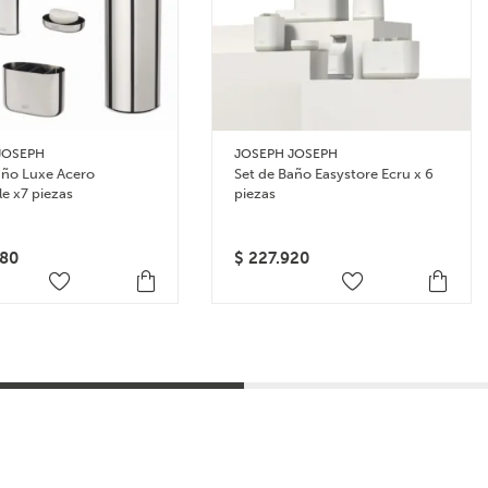
JOSEPH
JOSEPH JOSEPH
año Luxe Acero
Set de Baño Easystore Ecru x 6
le x7 piezas
piezas
80
$
227.920