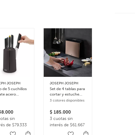
EPH JOSEPH
JOSEPH JOSEPH
EVASOLO
 de 5 cuchillos
Set de 4 tablas para
Dispenser de
ate acero
cortar y estuche
capsulas de ca
idable
Folio Steel
3 colores disponibles
8.000
$
185.000
$
98.000
otas sin
3 cuotas sin
En 1 pago de
rés de $79.333
interés de $61.667
$98.000