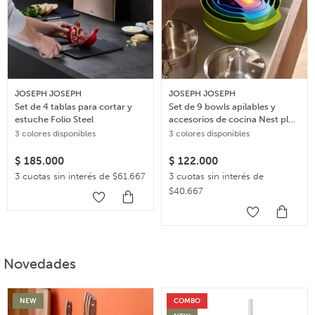
JOSEPH JOSEPH
JOSEPH JOSEPH
Set de 4 tablas para cortar y
Set de 9 bowls apilables y
estuche Folio Steel
accesorios de cocina Nest plus
– Multicolor
3 colores disponibles
3 colores disponibles
$
185.000
$
122.000
3 cuotas sin interés de $61.667
3 cuotas sin interés de
$40.667
Novedades
NEW
COMBO