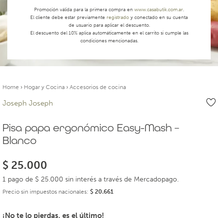
Promoción válida para la primera compra en
www.casabutik.com.ar
.
El cliente debe estar previamente
registrado
y conectado en su cuenta
de usuario para aplicar el descuento.
El descuento del 10% aplica automáticamente en el carrito si cumple las
condiciones mencionadas.
Home
›
Hogar y Cocina
›
Accesorios de cocina
Joseph Joseph
Pisa papa ergonómico Easy-Mash –
Blanco
$
25.000
1 pago de $ 25.000 sin interés a través de Mercadopago.
Precio sin impuestos nacionales:
$
20.661
¡No te lo pierdas, es el último!