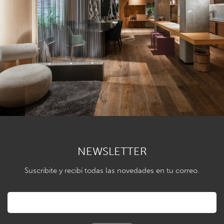
NEWSLETTER
Suscribite y recibí todas las novedades en tu correo.