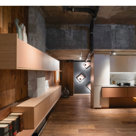
Casabutik dice
presente en Casa FOA
2025: diseño
internacional para
inspirar