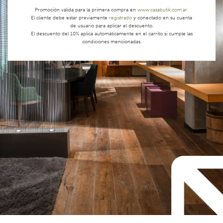
Promoción válida para la primera compra en
www.casabutik.com.ar
.
El cliente debe estar previamente
registrado
y conectado en su cuenta
de usuario para aplicar el descuento.
El descuento del 10% aplica automáticamente en el carrito si cumple las
condiciones mencionadas.