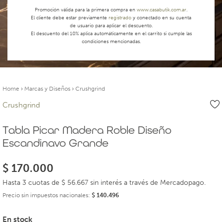
Promoción válida para la primera compra en
www.casabutik.com.ar
.
El cliente debe estar previamente
registrado
y conectado en su cuenta
de usuario para aplicar el descuento.
El descuento del 10% aplica automáticamente en el carrito si cumple las
condiciones mencionadas.
Home
›
Marcas y Diseños
›
Crushgrind
Crushgrind
Tabla Picar Madera Roble Diseño
Escandinavo Grande
$
170.000
Hasta 3 cuotas de $ 56.667 sin interés a través de Mercadopago.
Precio sin impuestos nacionales:
$
140.496
En stock