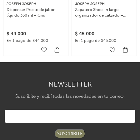
JOSEPH JOSEPH
JOSEPH JOSEPH
Dispenser Presto de jabón
Zapatero Shoe-In large
líquido 350 ml – Gris
organizador de calzado –
Beige
$
44.000
$
45.000
En 1 pago de $44.000
En 1 pago de $45.000
NEWSLETTER
Suscribite y recibí todas las novedades en tu correo.
SUSCRIBITE