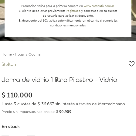
Promoción válida para la primera compra en
www.casabutik.com.ar
.
El cliente debe estar previamente
registrado
y conectado en su cuenta
de usuario para aplicar el descuento.
El descuento del 10% aplica automáticamente en el carrito si cumple las
condiciones mencionadas.
Home
›
Hogar y Cocina
Stelton
Jarra de vidrio 1 litro Pilastro – Vidrio
$
110.000
Hasta 3 cuotas de $ 36.667 sin interés a través de Mercadopago.
Precio sin impuestos nacionales:
$
90.909
En stock