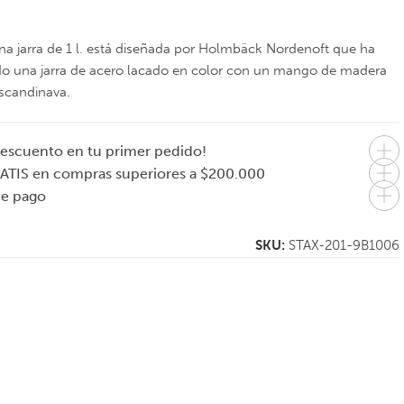
a jarra de 1 l. está diseñada por Holmbäck Nordenoft que ha
o una jarra de acero lacado en color con un mango de madera
scandinava.
escuento en tu primer pedido!
ATIS en compras superiores a $200.000
de pago
SKU:
STAX-201-9B1006
EVASOLO
EVASOLO
Dispenser de
Panera nórdica
capsulas de café
bambú
$
98.000
$
95.000
8.333
En 1 pago de
En 1 pago de
$98.000
$95.000