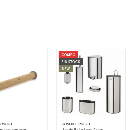
COMBO
SIN STOCK
NEW
JOSEPH
JOSEPH JOSEPH
amasar con aros
Set de Baño Luxe Acero