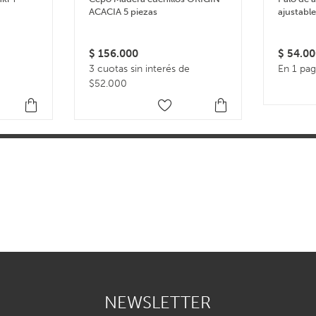
ACACIA 5 piezas
ajustabl
Rolling P
$
156.000
$
54.00
3 cuotas sin interés de
En 1 pa
$52.000
NEWSLETTER