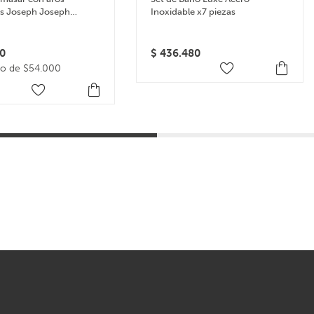
es Joseph Joseph
Inoxidable x7 piezas
in – Celeste
0
$
436.480
go de $54.000