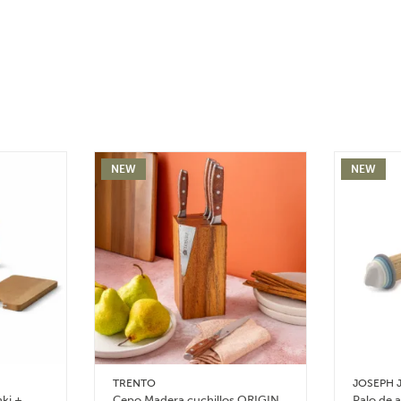
NEW
NEW
TRENTO
JOSEPH 
nki +
Cepo Madera cuchillos ORIGIN
Palo de 