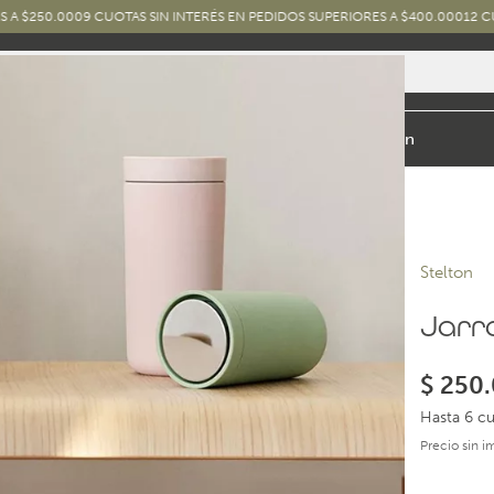
00
9 CUOTAS SIN INTERÉS EN PEDIDOS SUPERIORES A $400.000
12 CUOTAS SIN 
io y Baño
Exterior
Marcas y Diseños
Combos
Inspiración
Stelton
Jarr
$
250.
Hasta 6 cu
Precio sin 