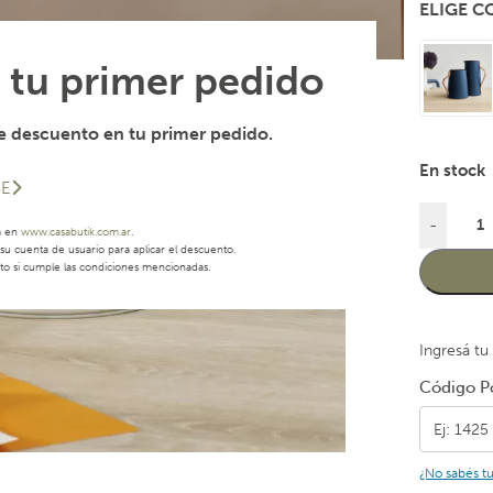
ELIGE 
 tu primer pedido
 descuento en tu primer pedido.
En stock
SE
-
a en
www.casabutik.com.ar
.
u cuenta de usuario para aplicar el descuento.
to si cumple las condiciones mencionadas.
Ingresá tu
Código Po
¿No sabés t