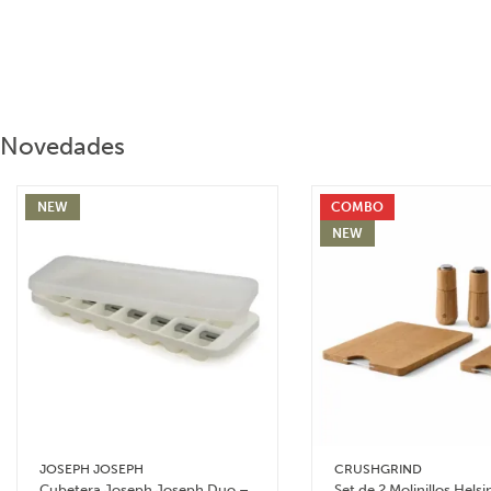
Novedades
NEW
COMBO
NEW
JOSEPH JOSEPH
CRUSHGRIND
Cubetera Joseph Joseph Duo –
Set de 2 Molinillos Helsi