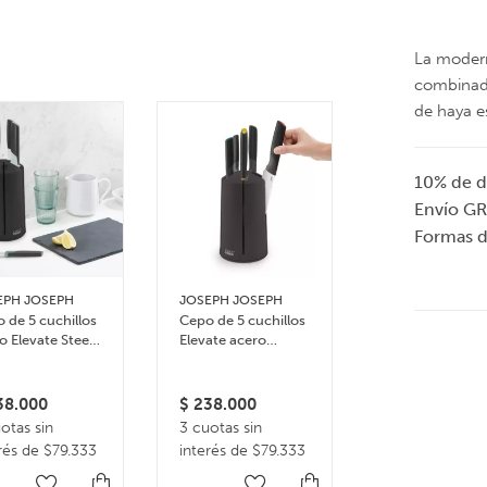
La modern
combinad
de haya e
10% de d
Envío GR
Formas 
Organizador
EPH JOSEPH
JOSEPH JOSEPH
nórdico para
 de 5 cuchillos
Cepo de 5 cuchillos
condimentos
o Elevate Steel
Elevate acero
Caddy
usel
inoxidable
$
115.000
3 cuotas sin
8.000
$
238.000
interés de $3
otas sin
3 cuotas sin
rés de $79.333
interés de $79.333