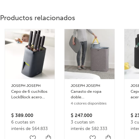
Productos relacionados
JOSEPH JOSEPH
JOSEPH JOSEPH
JOS
Cepo de 6 cuchillos
Canasto de ropa
Cepo
LockBlock acero
doble
acer
inoxidable
compartimiento 90
Caro
4 colores disponibles
litros Tota
$
389.000
$
247.000
$
23
6 cuotas sin
3 cuotas sin
3 cu
interés de $64.833
interés de $82.333
inte