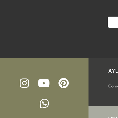
AY
Como