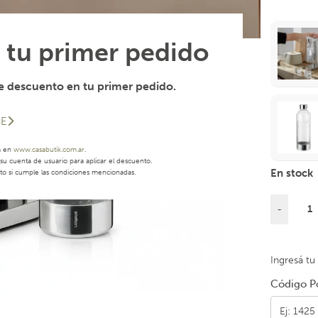
 tu primer pedido
 descuento en tu primer pedido.
SE
a en
www.casabutik.com.ar
.
u cuenta de usuario para aplicar el descuento.
En stock
to si cumple las condiciones mencionadas.
-
Ingresá tu
Código Po