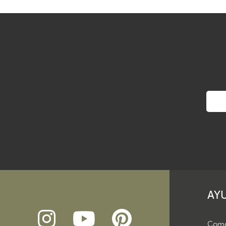
AY
Como