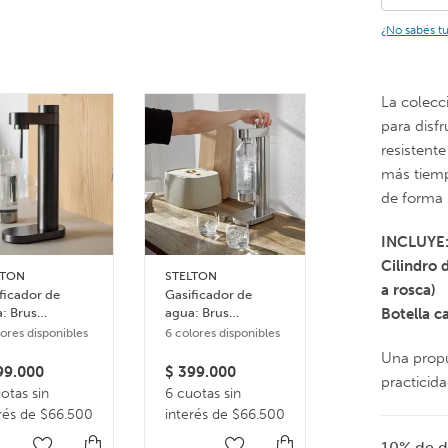
¿No sabés t
La colecc
para disfr
resistent
más tiemp
de forma 
INCLUYE
Cilindro 
LTON
STELTON
EVASOLO
a rosca)
ficador de
Gasificador de
Coctelera Liqu
: Brus
agua: Brus
Lounge
Botella c
bonator –
Carbonator –
lores disponibles
6 colores disponibles
ro
Plateado
Una propu
9.000
$
399.000
$
119.000
practicida
otas sin
6 cuotas sin
3 cuotas sin
rés de $66.500
interés de $66.500
interés de $39
10% de d