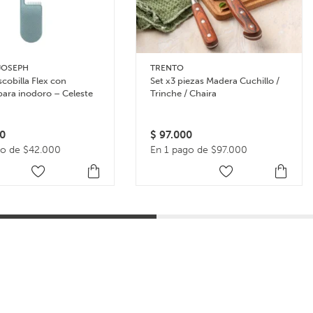
JOSEPH
TRENTO
scobilla Flex con
Set x3 piezas Madera Cuchillo /
para inodoro – Celeste
Trinche / Chaira
0
$
97.000
go de $42.000
En 1 pago de $97.000