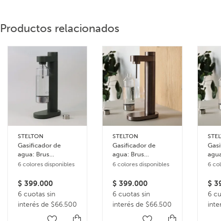
Productos relacionados
STELTON
STELTON
STE
Gasificador de
Gasificador de
Gasi
agua: Brus
agua: Brus
agua
Carbonator – Verde
Carbonator –
Car
6 colores disponibles
6 colores disponibles
6 co
Oscuro
Marrón
Neg
$
399.000
$
399.000
$
39
6 cuotas sin
6 cuotas sin
6 cu
interés de $66.500
interés de $66.500
inte