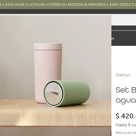
0
9 CUOTAS SIN INTERÉS EN PEDIDOS SUPERIORES A $400.000
12 CUOTAS SIN 
io y Baño
Exterior
Marcas y Diseños
Combos
Inspiración
Stelton
Set 
agu
$
420.
Hasta 9 cu
Precio sin 