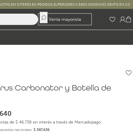
INTERÉS EN PEDIDOS SUPERIORES A $600.000
ENVÍO GRATIS EN COMPRAS SUPER
Venta mayorista
Brus Carbonator y Botella de
a
640
otas de $ 46.738 sin interés a través de Mercadopago.
impuestos nacionales:
$
347.636