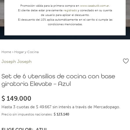
Promoción válida para la primera compra en
www.casabutik.com.ar
.
El cliente debe estar previamente
registrado
y conectado en su cuenta
de usuario para aplicar el descuento.
El descuento del 10% aplica automáticamente en el carrito si cumple las
condiciones mencionadas.
Home
›
Hogar y Cocina
Joseph Joseph
Set de 6 utensilios de cocina con base
giratoria Elevate – Azul
$
149.000
Hasta 3 cuotas de $ 49.667 sin interés a través de Mercadopago.
Precio sin impuestos nacionales:
$
123.140
ELIGE COLOR
AZUL