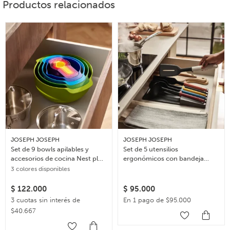
Productos relacionados
JOSEPH JOSEPH
JOSEPH JOSEPH
Set de 9 bowls apilables y
Set de 5 utensilios
accesorios de cocina Nest plus
ergonómicos con bandeja
– Multicolor
organizadora Elevate
3 colores disponibles
$
122.000
$
95.000
3 cuotas sin interés de
En 1 pago de $95.000
$40.667