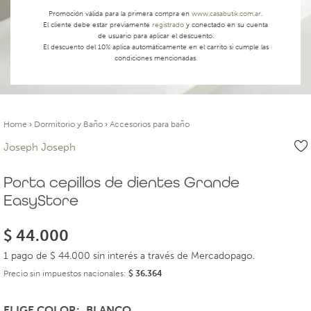
Promoción válida para la primera compra en
www.casabutik.com.ar
.
El cliente debe estar previamente
registrado
y conectado en su cuenta
de usuario para aplicar el descuento.
El descuento del 10% aplica automáticamente en el carrito si cumple las
condiciones mencionadas.
Home
›
Dormitorio y Baño
›
Accesorios para baño
Joseph Joseph
Porta cepillos de dientes Grande
EasyStore
$
44.000
1 pago de $ 44.000 sin interés a través de Mercadopago.
Precio sin impuestos nacionales:
$
36.364
ELIGE COLOR
BLANCO