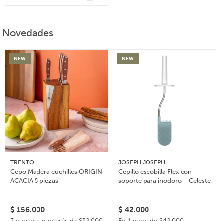
Novedades
NEW
NEW
TRENTO
JOSEPH JOSEPH
Cepo Madera cuchillos ORIGIN
Cepillo escobilla Flex con
ACACIA 5 piezas
soporte para inodoro – Celeste
$
156.000
$
42.000
3 cuotas sin interés de $52.000
En 1 pago de $42.000