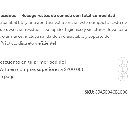
residuos – Recoge restos de comida con total comodidad
apa abatible y una abertura extra ancha, este compacto cesto de
ue desechar residuos sea rápido, higiénico y sin olores. Ideal para
 o armarios, incluye salida de aire ajustable y soporte de
Práctico, discreto y eficiente!
escuento en tu primer pedido!
ATIS en compras superiores a $200.000
de pago
EVASOLO
JOSEPH JOSEPH
Panera nórdica
Set de 5 utensilios
fé
bambú
ergonómicos con
SKU:
JJA30046B1006
bandeja
organizadora
Elevate
$
95.000
$
95.000
En 1 pago de
En 1 pago de
$95.000
$95.000