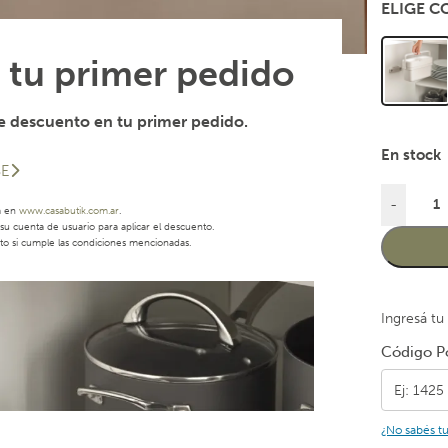
ELIGE 
 tu primer pedido
 descuento en tu primer pedido.
En stock
SE
-
a en
www.casabutik.com.ar
.
u cuenta de usuario para aplicar el descuento.
to si cumple las condiciones mencionadas.
Ingresá tu
Código Po
¿No sabés t