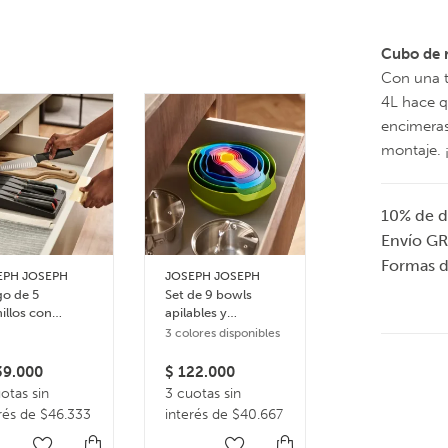
Cubo de 
Con una t
4L hace q
encimeras
montaje. ¡
10% de d
Envío GR
Formas 
EPH JOSEPH
JOSEPH JOSEPH
EVASOLO
o de 5
Set de 9 bowls
Dispenser de
illos con
apilables y
capsulas de ca
eja de
accesorios de
3 colores disponibles
acenamiento
cocina Nest plus –
 cajón Elevate
Multicolor
9.000
$
122.000
$
98.000
otas sin
3 cuotas sin
En 1 pago de
rés de $46.333
interés de $40.667
$98.000