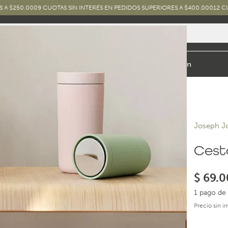
9 CUOTAS SIN INTERÉS EN PEDIDOS SUPERIORES A $400.000
12 CUOTAS SIN I
io y Baño
Exterior
Marcas y Diseños
Combos
Inspiración
Joseph J
Cesto
$
69.0
1 pago de 
Precio sin 