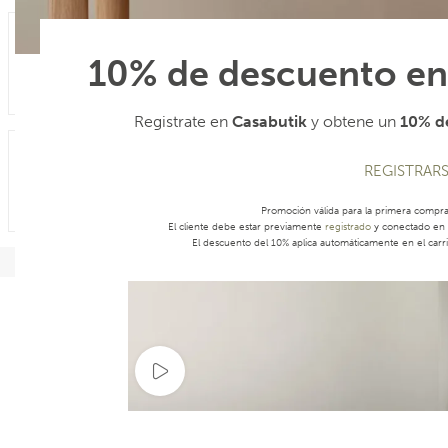
10% de descuento en
Registrate en
Casabutik
y obtene un
10% de
REGISTRAR
Promoción válida para la primera compr
El cliente debe estar previamente
registrado
y conectado en s
El descuento del 10% aplica automáticamente en el carri
Ver video