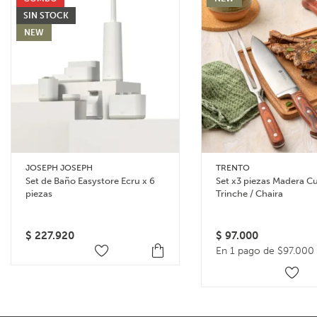
SIN STOCK
NEW
JOSEPH JOSEPH
TRENTO
Set de Baño Easystore Ecru x 6
Set x3 piezas Madera Cu
piezas
Trinche / Chaira
$
227.920
$
97.000
En 1 pago de $97.000