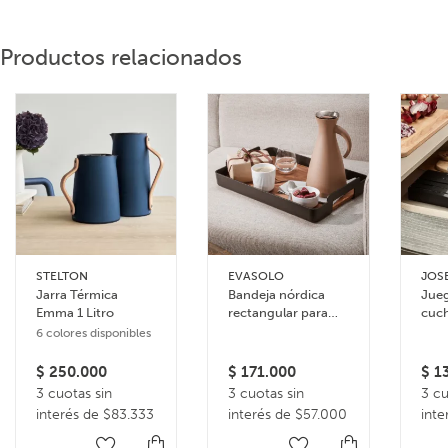
Productos relacionados
STELTON
EVASOLO
JOS
Jarra Térmica
Bandeja nórdica
Jueg
Emma 1 Litro
rectangular para
cuch
servir
band
6 colores disponibles
alm
para
$
250.000
$
171.000
$
13
3 cuotas sin
3 cuotas sin
3 cu
interés de $83.333
interés de $57.000
inte