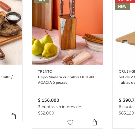
NEW
TRENTO
CRUSHG
chillo /
Cepo Madera cuchillos ORIGIN
Set de 2 
ACACIA 5 piezas
Tablas d
$
156.000
$
390.7
3 cuotas sin interés de
6 cuotas
$52.000
$65.120