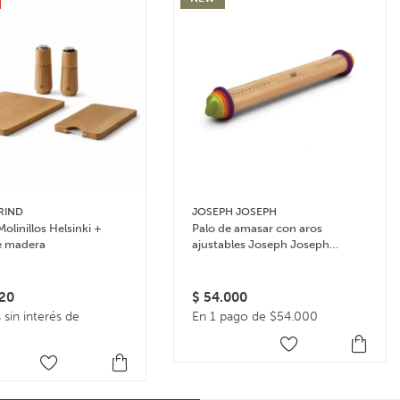
RIND
JOSEPH JOSEPH
Molinillos Helsinki +
Palo de amasar con aros
e madera
ajustables Joseph Joseph
Rolling Pin – Multicolor
20
$
54.000
 sin interés de
En 1 pago de $54.000