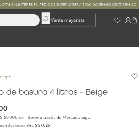
NTERÉS EN PEDIDOS SUPERIORES A $600.000
ENVÍO GRATIS EN COMPRAS SUPER
Venta mayorista
oseph
 de basura 4 litros – Beige
00
$ 69.000 sin interés a través de Mercadopago.
impuestos nacionales:
$
57.025