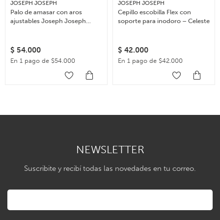
JOSEPH JOSEPH
JOSEPH JOSEPH
Palo de amasar con aros
Cepillo escobilla Flex con
ajustables Joseph Joseph
soporte para inodoro – Celeste
Rolling Pin – Celeste
$
54.000
$
42.000
En 1 pago de $54.000
En 1 pago de $42.000
NEWSLETTER
Suscribite y recibí todas las novedades en tu correo.