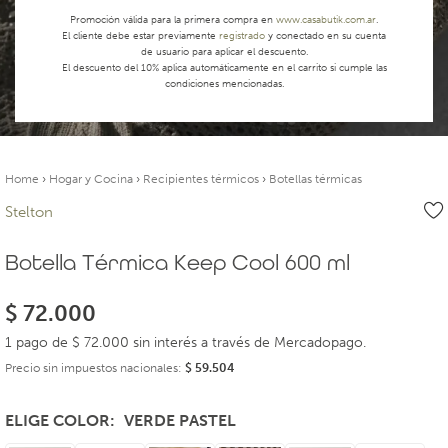
Promoción válida para la primera compra en
www.casabutik.com.ar
.
El cliente debe estar previamente
registrado
y conectado en su cuenta
de usuario para aplicar el descuento.
El descuento del 10% aplica automáticamente en el carrito si cumple las
condiciones mencionadas.
Home
›
Hogar y Cocina
›
Recipientes térmicos
›
Botellas térmicas
Stelton
Botella Térmica Keep Cool 600 ml
$
72.000
1 pago de $ 72.000 sin interés a través de Mercadopago.
Precio sin impuestos nacionales:
$
59.504
ELIGE COLOR
VERDE PASTEL