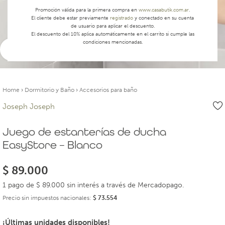
Promoción válida para la primera compra en
www.casabutik.com.ar
.
El cliente debe estar previamente
registrado
y conectado en su cuenta
de usuario para aplicar el descuento.
El descuento del 10% aplica automáticamente en el carrito si cumple las
condiciones mencionadas.
Ver video
Home
›
Dormitorio y Baño
›
Accesorios para baño
Joseph Joseph
Juego de estanterías de ducha
EasyStore – Blanco
$
89.000
1 pago de $ 89.000 sin interés a través de Mercadopago.
Precio sin impuestos nacionales:
$
73.554
¡Últimas unidades disponibles!