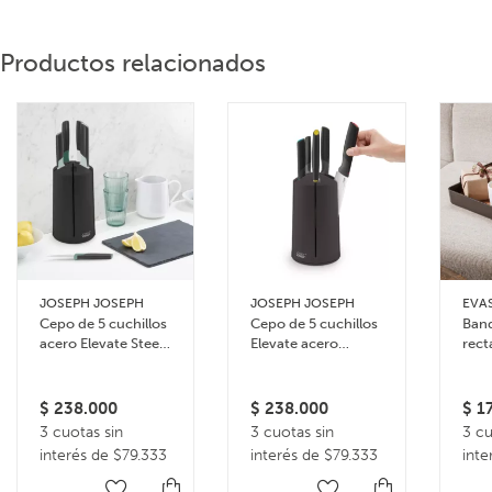
Productos relacionados
JOSEPH JOSEPH
JOSEPH JOSEPH
EVA
Cepo de 5 cuchillos
Cepo de 5 cuchillos
Band
acero Elevate Steel
Elevate acero
rect
Carousel
inoxidable
serv
$
238.000
$
238.000
$
17
3 cuotas sin
3 cuotas sin
3 cu
interés de $79.333
interés de $79.333
inte