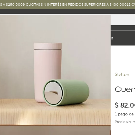
0
9 CUOTAS SIN INTERÉS EN PEDIDOS SUPERIORES A $400.000
12 CUOTAS SIN 
io y Baño
Exterior
Marcas y Diseños
Combos
Inspiración
Stelton
Cuenc
$
82.0
1 pago de 
Precio sin 