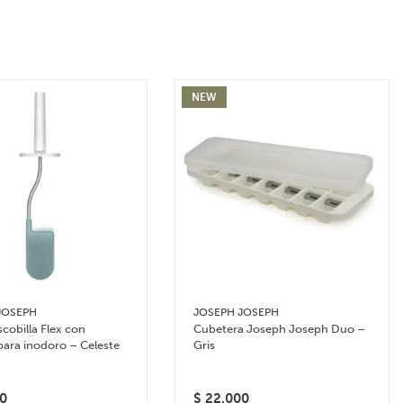
NEW
JOSEPH
JOSEPH JOSEPH
scobilla Flex con
Cubetera Joseph Joseph Duo –
para inodoro – Celeste
Gris
0
$
22.000