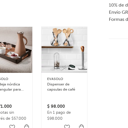
10% de d
Envío GR
Formas 
SOLO
EVASOLO
JOSEPH JOSEP
eja nórdica
Dispenser de
Set de 5 utensil
angular para
capsulas de café
ergonómicos 
ir
bandeja
organizadora
Elevate
1.000
$
98.000
$
95.000
otas sin
En 1 pago de
En 1 pago de
rés de $57.000
$98.000
$95.000