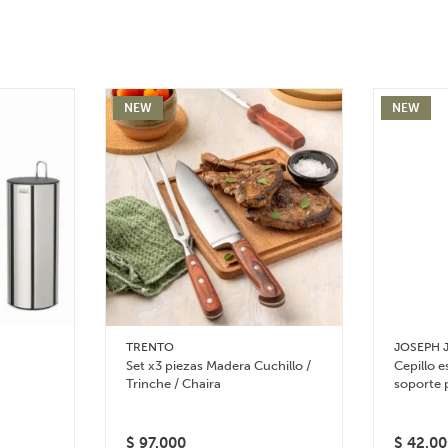
NEW
NEW
TRENTO
JOSEPH 
Set x3 piezas Madera Cuchillo /
Cepillo e
Trinche / Chaira
soporte 
$
97.000
$
42.00