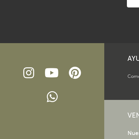
AY
Como
VE
Nue