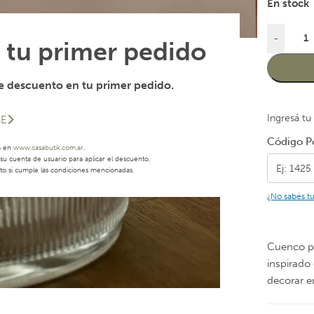
En stock
-
 tu primer pedido
 descuento en tu primer pedido.
Ingresá tu
SE
Código Po
a en
www.casabutik.com.ar
.
u cuenta de usuario para aplicar el descuento.
to si cumple las condiciones mencionadas.
¿No sabés t
Cuenco pe
inspirado 
decorar 