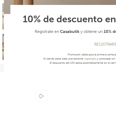
10% de descuento en
Registrate en
Casabutik
y obtene un
10% de
REGISTRAR
Promoción válida para la primera compr
El cliente debe estar previamente
registrado
y conectado en s
El descuento del 10% aplica automáticamente en el carri
Ver video