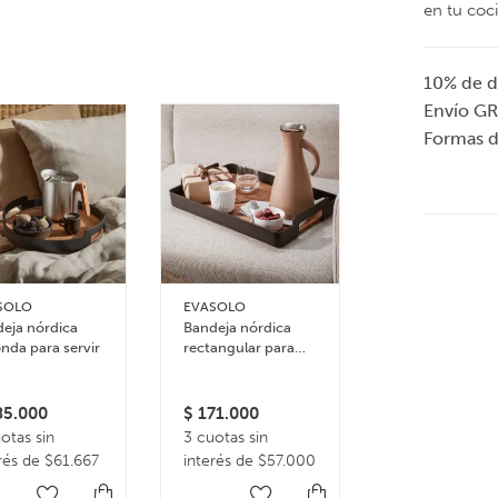
en tu coc
10% de d
Envío GR
Formas 
SOLO
EVASOLO
JOSEPH JOSEP
eja nórdica
Bandeja nórdica
Set de 9 bowls
nda para servir
rectangular para
apilables y
servir
accesorios de
3 colores dispon
cocina Nest pl
Multicolor
5.000
$
171.000
$
122.000
otas sin
3 cuotas sin
3 cuotas sin
rés de $61.667
interés de $57.000
interés de $4