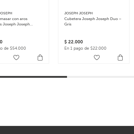
JOSEPH
JOSEPH JOSEPH
amasar con aros
Cubetera Joseph Joseph Duo –
es Joseph Joseph
Gris
in – Multicolor
0
$
22.000
go de $54.000
En 1 pago de $22.000