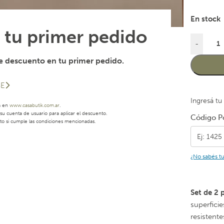
En stock
 tu primer pedido
-
 descuento en tu primer pedido.
SE
Ingresá tu
a en
www.casabutik.com.ar
.
u cuenta de usuario para aplicar el descuento.
Código Po
to si cumple las condiciones mencionadas.
¿No sabés t
Set de 2 
superfici
resistent