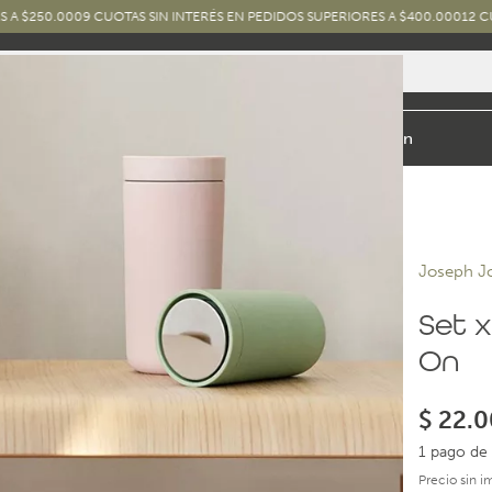
000
9 CUOTAS SIN INTERÉS EN PEDIDOS SUPERIORES A $400.000
12 CUOTAS SIN
io y Baño
Exterior
Marcas y Diseños
Combos
Inspiración
Joseph J
Set x
On
$
22.0
1 pago de 
Precio sin 