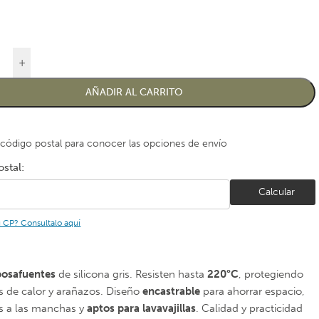
+
AÑADIR AL CARRITO
 código postal para conocer las opciones de envío
stal:
Calcular
u CP? Consultalo aquí
posafuentes
de silicona gris. Resisten hasta
220°C
, protegiendo
es de calor y arañazos. Diseño
encastrable
para ahorrar espacio,
es a las manchas y
aptos para lavavajillas
. Calidad y practicidad