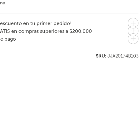
ina.
escuento en tu primer pedido!
ATIS en compras superiores a $200.000
de pago
SKU:
JJA20174B103
Organizador
H
EVASOLO
nórdico para
Dispenser de
condimentos
capsulas de café
Caddy
ibles
$
115.000
us –
3 cuotas sin
$
98.000
interés de $38.333
En 1 pago de
0.667
$98.000