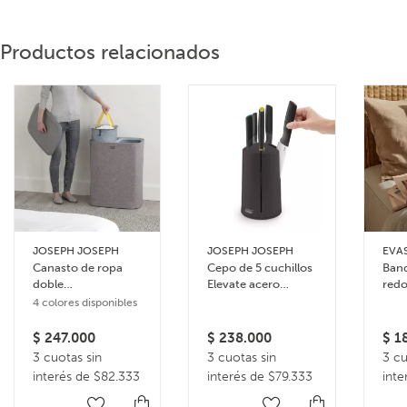
Productos relacionados
JOSEPH JOSEPH
JOSEPH JOSEPH
EVA
Canasto de ropa
Cepo de 5 cuchillos
Band
doble
Elevate acero
redo
compartimiento 90
inoxidable
4 colores disponibles
litros Tota
$
247.000
$
238.000
$
18
3 cuotas sin
3 cuotas sin
3 cu
interés de $82.333
interés de $79.333
inte