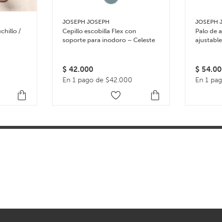
JOSEPH JOSEPH
JOSEPH 
chillo /
Cepillo escobilla Flex con
Palo de 
soporte para inodoro – Celeste
ajustabl
Rolling P
$
42.000
$
54.00
En 1 pago de $42.000
En 1 pa