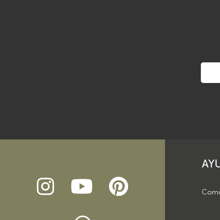
AY
Como