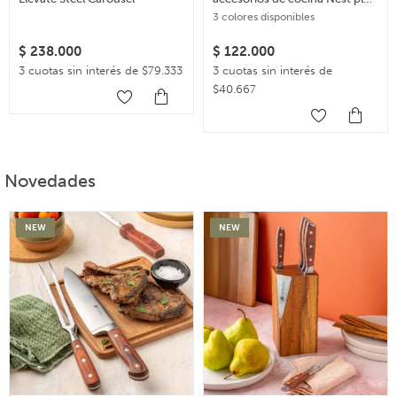
– Multicolor
3 colores disponibles
$
238.000
$
122.000
3 cuotas sin interés de $79.333
3 cuotas sin interés de
$40.667
Novedades
NEW
NEW