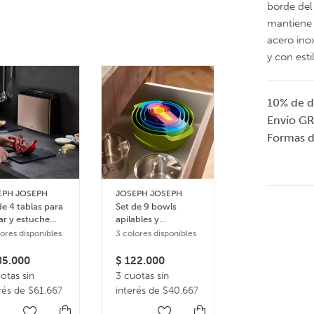
borde del
mantiene 
acero ino
y con esti
10% de d
Envío GR
Formas 
EPH JOSEPH
JOSEPH JOSEPH
JOSEPH JOSEP
de 4 tablas para
Set de 9 bowls
Set de 5 utensil
ar y estuche
apilables y
ergonómicos 
o Steel
accesorios de
bandeja
lores disponibles
3 colores disponibles
cocina Nest plus –
organizadora
Multicolor
Elevate
5.000
$
122.000
$
95.000
otas sin
3 cuotas sin
En 1 pago de
rés de $61.667
interés de $40.667
$95.000