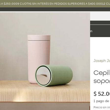
0
9 CUOTAS SIN INTERÉS EN PEDIDOS SUPERIORES A $400.000
12 CUOTAS SIN I
io y Baño
Exterior
Marcas y Diseños
Combos
Inspiración
Joseph J
Cepil
sopo
$
52.0
1 pago de 
Precio sin 