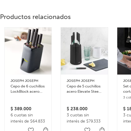
Productos relacionados
JOSEPH JOSEPH
JOSEPH JOSEPH
JOS
Cepo de 6 cuchillos
Cepo de 5 cuchillos
Set 
LockBlock acero
acero Elevate Steel
cort
inoxidable
Carousel
Foli
3 co
$
389.000
$
238.000
$
18
6 cuotas sin
3 cuotas sin
3 cu
interés de $64.833
interés de $79.333
inte