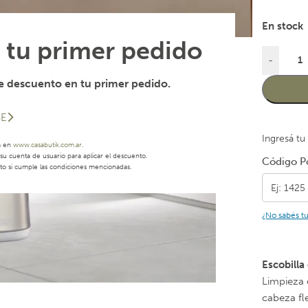
En stock
 tu primer pedido
-
 descuento en tu primer pedido.
SE
Ingresá tu
a en
www.casabutik.com.ar
.
u cuenta de usuario para aplicar el descuento.
Código Po
to si cumple las condiciones mencionadas.
¿No sabés t
Escobill
Limpieza 
cabeza fl