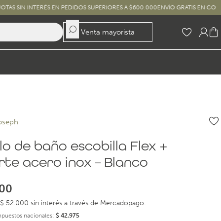
NTERÉS EN PEDIDOS SUPERIORES A $600.000
ENVÍO GRATIS EN COMPRAS SUPER
Venta mayorista
oseph
lo de baño escobilla Flex +
rte acero inox – Blanco
00
$ 52.000 sin interés a través de Mercadopago.
impuestos nacionales:
$
42.975