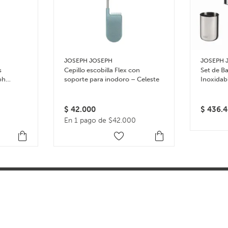
JOSEPH JOSEPH
JOSEPH 
s
Cepillo escobilla Flex con
Set de B
ph
soporte para inodoro – Celeste
Inoxidab
$
42.000
$
436.4
En 1 pago de $42.000