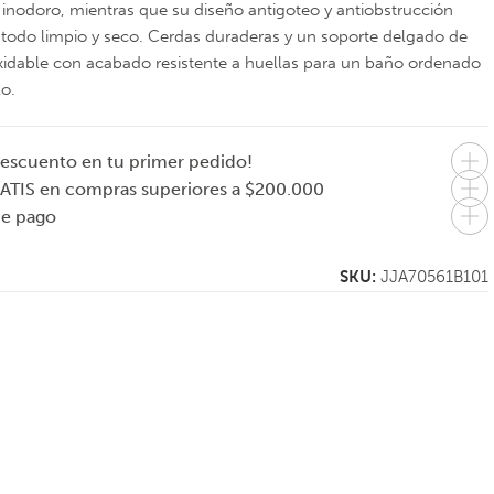
 inodoro, mientras que su diseño antigoteo y antiobstrucción
todo limpio y seco. Cerdas duraderas y un soporte delgado de
xidable con acabado resistente a huellas para un baño ordenado
lo.
escuento en tu primer pedido!
ATIS en compras superiores a $200.000
de pago
SKU:
JJA70561B101
H
JOSEPH JOSEPH
JOSEPH JOSEPH
ios
Cesto de ropa
Porta cepillos de
con
Canasto plegable
dientes Grande
35 litros Hold-All –
EasyStore
3 colores disponibles
3 colores disponibles
Multicolor
$
79.000
$
44.000
En 1 pago de
En 1 pago de
$79.000
$44.000