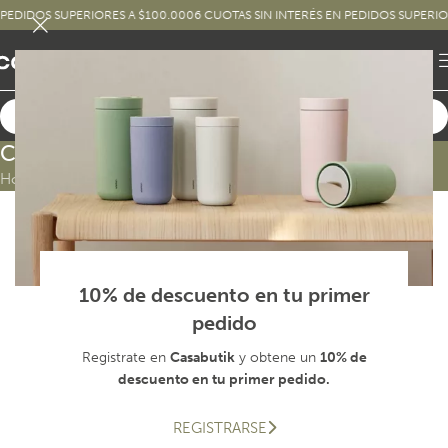
PEDIDOS SUPERIORES A $100.000
6 CUOTAS SIN INTERÉS EN PEDIDOS SUPERIOR
Como comprar
Home
10% de descuento en tu primer
1. Navegá la tienda
pedido
Encontrá tus productos favoritos dentro de las categorías del
menú superior.
Registrate en
Casabutik
y obtene un
10% de
descuento en tu primer pedido.
2. Elegí los productos y sumalos a tu carrito
Agregá a tu carrito de compras el producto que elegiste
REGISTRARSE
haciendo click en «Agregar al carrito». Podés seguir