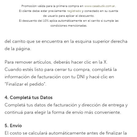
comprando o bien finalizar la compra.
Promoción válida para la primera compra en
www.casabutik.com.ar
.
El cliente debe estar previamente
registrado
y conectado en su cuenta
de usuario para aplicar el descuento.
3. Carrito de Compra
El descuento del 10% aplica automáticamente en el carrito si cumple las
Una vez hayas finalizado con tu selección de productos,
condiciones mencionadas.
podrás ver un resumen de la compra cliqueando en el botón
del carrito que se encuentra en la esquina superior derecha
de la página.
Para remover artículos, deberás hacer clic en la X.
Cuando estés listo para cerrar tu compra, completá la
información de facturación con tu DNI y hacé clic en
“Finalizar el pedido”.
4. Completá tus Datos
Completá tus datos de facturación y dirección de entrega y
continuá para elegir la forma de envío más conveniente.
5. Envío
El costo se calculará automáticamente antes de finalizar la